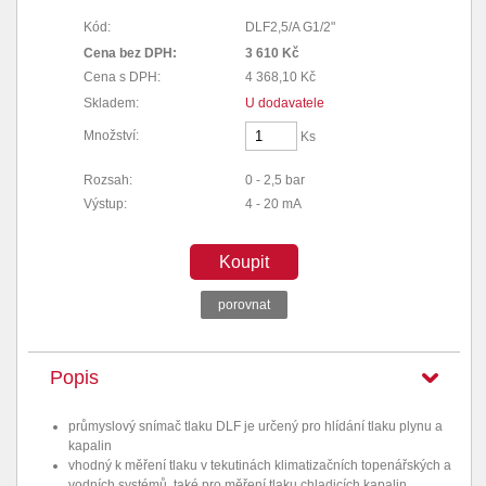
Kód:
DLF2,5/A G1/2"
Cena bez DPH:
3 610 Kč
Cena s DPH:
4 368,10 Kč
Skladem:
U dodavatele
Množství:
Ks
Rozsah:
0 - 2,5 bar
Výstup:
4 - 20 mA
Koupit
porovnat
Popis
průmyslový snímač tlaku DLF je určený pro hlídání tlaku plynu a
kapalin
vhodný k měření tlaku v tekutinách klimatizačních topenářských a
vodních systémů, také pro měření tlaku chladicích kapalin