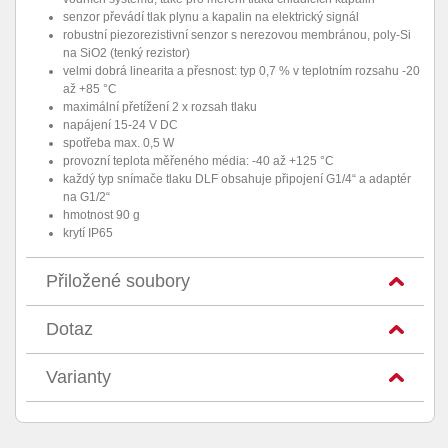
senzor převádí tlak plynu a kapalin na elektrický signál
robustní piezorezistivní senzor s nerezovou membránou, poly-Si
na SiO2 (tenký rezistor)
velmi dobrá linearita a přesnost: typ 0,7 % v teplotním rozsahu -20
až +85 °C
maximální přetížení 2 x rozsah tlaku
napájení 15-24 V DC
spotřeba max. 0,5 W
provozní teplota měřeného média: -40 až +125 °C
každý typ snímače tlaku DLF obsahuje připojení G1/4“ a adaptér
na G1/2“
hmotnost 90 g
krytí IP65
Přiložené soubory
Dotaz
Varianty