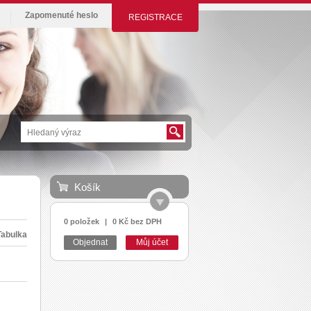
Zapomenuté heslo
REGISTRACE
Košík
0 položek
|
0 Kč bez DPH
Tabulka
Objednat
Můj účet