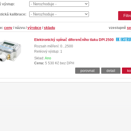
ý výstup:
ická kalibrace:
le:
ceny
/
názvu
/
výrobce
/
skladu
vzestupně
se
Elektronický spínač diferenčního tlaku DPI 2500
Rozsah měření: 0...2500
Reléový výstup: 1
Sklad:
Ano
Cena:
5 530 Kč bez DPH
porovnat
detail
ko