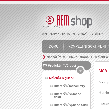
VYBRANÝ SORTIMENT Z NAŠÍ NABÍDKY
DOMŮ
KOMPLETNÍ SORTIMENT N
Nacházíte se:
Hlavní strana
>
Měření a
Produkty
/
Výrobci
Měřen
Měření a regulace
Počet p
Diferenční manometry
Hledá
Diferenční snímače
tlaku
Rozsah
Diferenční spínače tlaku