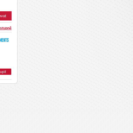
stupně
upit