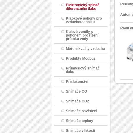
Reléov
Elektronický spínač
diferenčního tlaku
Automat
Klapkové pohony pro
vzduchotechniku
Řadit d
Kulové ventily s
pohonem pro řízení
průtoku vody
Měření kvality vzduchu
Produkty Modbus
Průmyslový snímač
tlaku
Příslušenství
Snímače CO
Snímače CO2
Snímače osvětlení
Snímače teploty
Snímače vlhkosti