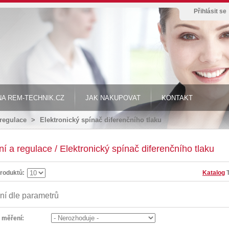
Přihlásit se
A REM-TECHNIK.CZ
JAK NAKUPOVAT
KONTAKT
 regulace
>
Elektronický spínač diferenčního tlaku
í a regulace / Elektronický spínač diferenčního tlaku
roduktů:
Katalog
ní dle parametrů
 měření: