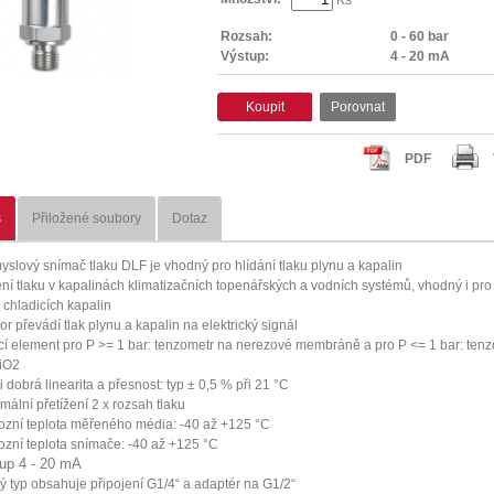
Rozsah:
0 - 60 bar
Výstup:
4 - 20 mA
Koupit
Porovnat
PDF
s
Přiložené soubory
Dotaz
yslový snímač tlaku DLF je vhodný pro hlídání tlaku plynu a kapalin
ní tlaku v kapalinách klimatizačních topenářských a vodních systémů, vhodný i pro
u chladicích kapalin
or převádí tlak plynu a kapalin na elektrický signál
cí element pro P >= 1 bar: tenzometr na nerezové membráně a pro P <= 1 bar: ten
iO2
i dobrá linearita a přesnost: typ ± 0,5 % při 21 °C
mální přetížení 2 x rozsah tlaku
ozní teplota měřeného média: -40 až +125 °C
ozní teplota snímače: -40 až +125 °C
up 4 - 20 mA
ý typ obsahuje připojení G1/4“ a adaptér na G1/2“