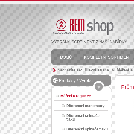
VYBRANÝ SORTIMENT Z NAŠÍ NABÍDKY
DOMŮ
KOMPLETNÍ SORTIMENT N
Nacházíte se:
Hlavní strana
>
Měření a
Produkty
/
Výrobci
Prům
Měření a regulace
Diferenční manometry
Diferenční snímače
tlaku
Diferenční spínače tlaku