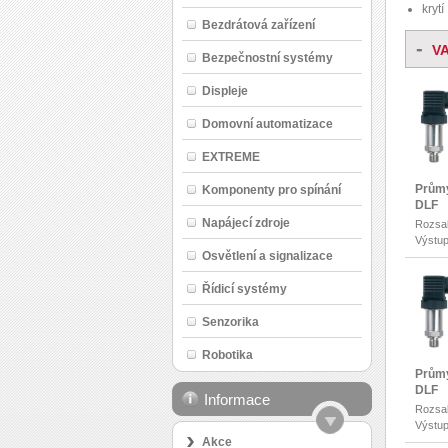
krytí
Bezdrátová zařízení
-
V
Bezpečnostní systémy
Displeje
Domovní automatizace
EXTREME
Průmy
Komponenty pro spínání
DLF
Napájecí zdroje
Rozsah
Výstup
Osvětlení a signalizace
Řídicí systémy
Senzorika
Robotika
Průmy
DLF
Informace
Rozsah
Výstup
Akce