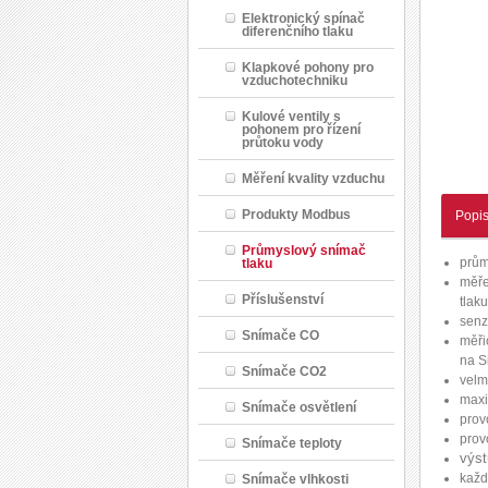
Elektronický spínač
diferenčního tlaku
Klapkové pohony pro
vzduchotechniku
Kulové ventily s
pohonem pro řízení
průtoku vody
Měření kvality vzduchu
Produkty Modbus
Popi
Průmyslový snímač
prům
tlaku
měře
Příslušenství
tlak
senz
Snímače CO
měři
na S
Snímače CO2
velm
maxi
Snímače osvětlení
prov
prov
Snímače teploty
výst
každ
Snímače vlhkosti