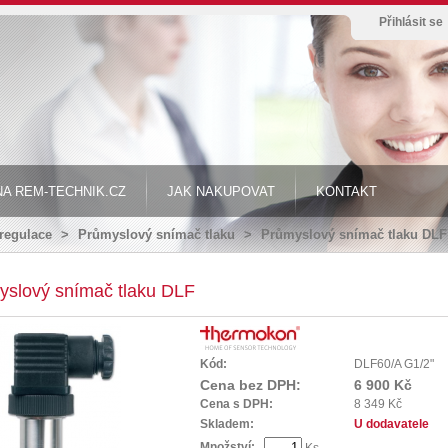
Přihlásit se
A REM-TECHNIK.CZ
JAK NAKUPOVAT
KONTAKT
 regulace
>
Průmyslový snímač tlaku
>
Průmyslový snímač tlaku DLF
yslový snímač tlaku DLF
Kód:
DLF60/A G1/2"
Cena bez DPH:
6 900 Kč
Cena s DPH:
8 349 Kč
Skladem:
U dodavatele
Množství:
Ks