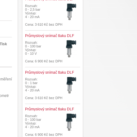
Rozsah:
0 - 2,5 bar
Výstup:
4 - 20 mA
Cena: 3 610 Kč bez DPH
Průmyslový snímač tlaku DLF
Rozsah:
Tisk
0 - 100 bar
Výstup:
0 - 10 V
Cena: 6 900 Kč bez DPH
Průmyslový snímač tlaku DLF
 měření
Rozsah:
0 - 1 bar
Výstup:
4 - 20 mA
zometr
Cena: 3 610 Kč bez DPH
Průmyslový snímač tlaku DLF
Rozsah:
0 - 100 bar
Výstup:
4 - 20 mA
Cena: 6 900 Kč bez DPH