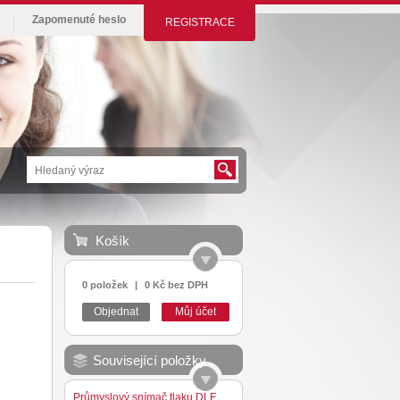
Zapomenuté heslo
REGISTRACE
Košík
0 položek
|
0 Kč bez DPH
Objednat
Můj účet
Související položky
Průmyslový snímač tlaku DLF