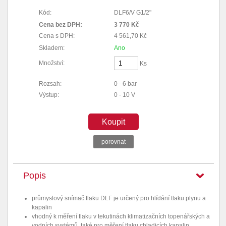
Kód:
DLF6/V G1/2"
Cena bez DPH:
3 770 Kč
Cena s DPH:
4 561,70 Kč
Skladem:
Ano
Množství:
Ks
Rozsah:
0 - 6 bar
Výstup:
0 - 10 V
Koupit
porovnat
Popis
průmyslový snímač tlaku DLF je určený pro hlídání tlaku plynu a
kapalin
vhodný k měření tlaku v tekutinách klimatizačních topenářských a
vodních systémů, také pro měření tlaku chladicích kapalin