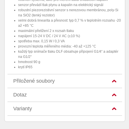
senzor převádí tlak plynu a kapalin na elektrický signál
robustní piezorezistivní senzor s nerezovou membránou, poly-Si
na SiO2 (tenký rezistor)
velmi dobrá linearita a přesnost: typ 0,7 % v teplotním rozsahu -20
až +85 °C
maximální přetížení 2 x rozsah tlaku
napájení 15-24 V DC / 24 V AC (
±
10 %)
spotřeba max. 0,15 W / 0,3 VA
provozní teplota měřeného média: -40 až +125 °C
každý typ snímače tlaku DLF obsahuje připojení G1/4“ a adaptér
na G1/2“
hmotnost 90 g
krytí IP65
Přiložené soubory
Dotaz
Varianty