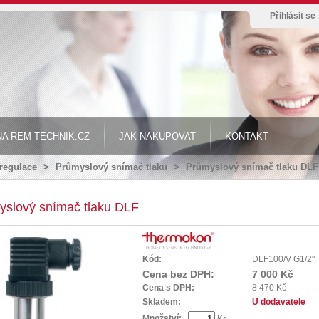
Přihlásit se
A REM-TECHNIK.CZ
JAK NAKUPOVAT
KONTAKT
 regulace
>
Průmyslový snímač tlaku
>
Průmyslový snímač tlaku DLF
yslový snímač tlaku DLF
Kód:
DLF100/V G1/2"
Cena bez DPH:
7 000 Kč
Cena s DPH:
8 470 Kč
Skladem:
U dodavatele
Množství:
Ks