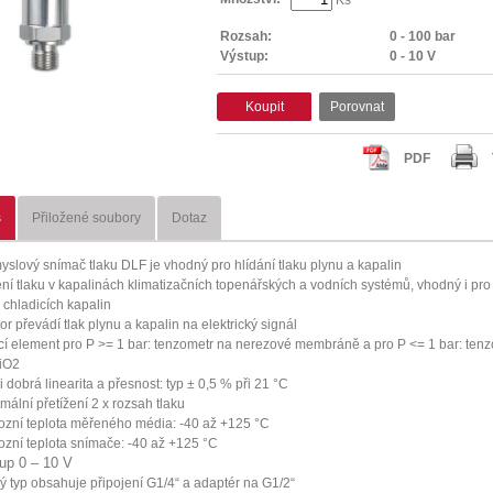
Rozsah:
0 - 100 bar
Výstup:
0 - 10 V
Koupit
Porovnat
PDF
s
Přiložené soubory
Dotaz
yslový snímač tlaku DLF je vhodný pro hlídání tlaku plynu a kapalin
ní tlaku v kapalinách klimatizačních topenářských a vodních systémů, vhodný i pro
u chladicích kapalin
or převádí tlak plynu a kapalin na elektrický signál
cí element pro P >= 1 bar: tenzometr na nerezové membráně a pro P <= 1 bar: ten
iO2
i dobrá linearita a přesnost: typ ± 0,5 % při 21 °C
mální přetížení 2 x rozsah tlaku
ozní teplota měřeného média: -40 až +125 °C
ozní teplota snímače: -40 až +125 °C
up 0 – 10 V
ý typ obsahuje připojení G1/4“ a adaptér na G1/2“