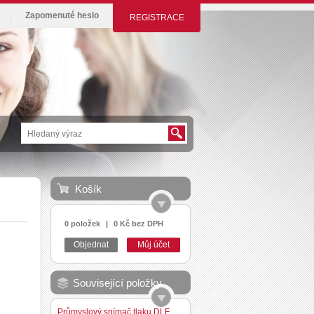
Zapomenuté heslo
REGISTRACE
Košík
0 položek
|
0 Kč bez DPH
Objednat
Můj účet
Související položky
Průmyslový snímač tlaku DLF