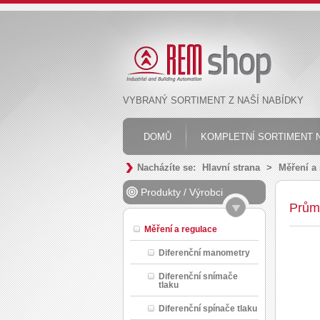
VYBRANÝ SORTIMENT Z NAŠÍ NABÍDKY
DOMŮ
KOMPLETNÍ SORTIMENT N
Nacházíte se:
Hlavní strana
>
Měření a
Produkty
/
Výrobci
Prům
Měření a regulace
Diferenční manometry
Diferenční snímače
tlaku
Diferenční spínače tlaku