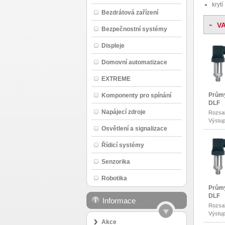
krytí
Bezdrátová zařízení
-
V
Bezpečnostní systémy
Displeje
Domovní automatizace
EXTREME
Průmy
Komponenty pro spínání
DLF
Napájecí zdroje
Rozsah
Výstup
Osvětlení a signalizace
Řídicí systémy
Senzorika
Robotika
Průmy
DLF
Informace
Rozsah
Výstup
Akce