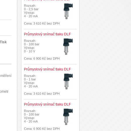
Rozsah:
0 - 2,5 bar
Výstup:
4 - 20 mA
Cena: 3 610 Kč bez DPH
Průmyslový snímač tlaku DLF
Rozsah:
Tisk
0 - 100 bar
Výstup:
0 - 10 V
Cena: 6 900 Kč bez DPH
Průmyslový snímač tlaku DLF
 měření
Rozsah:
0 - 1 bar
Výstup:
4 - 20 mA
zometr
Cena: 3 610 Kč bez DPH
Průmyslový snímač tlaku DLF
Rozsah:
0 - 100 bar
Výstup:
4 - 20 mA
Cena: 6 900 Kč bez DPH