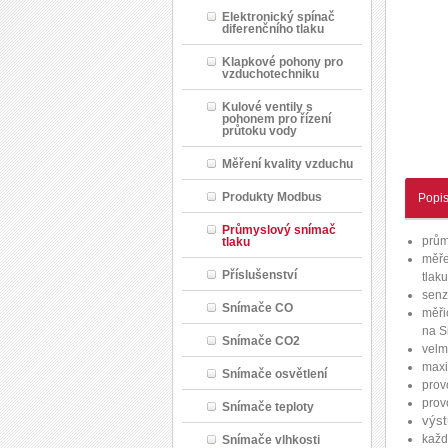
Elektronický spínač
diferenčního tlaku
Klapkové pohony pro
vzduchotechniku
Kulové ventily s
pohonem pro řízení
průtoku vody
Měření kvality vzduchu
Produkty Modbus
Popi
Průmyslový snímač
prům
tlaku
měře
Příslušenství
tlak
senz
Snímače CO
měři
na S
Snímače CO2
velm
maxi
Snímače osvětlení
prov
prov
Snímače teploty
výst
každ
Snímače vlhkosti