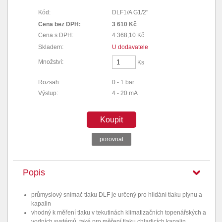
Kód:
DLF1/A G1/2"
Cena bez DPH:
3 610 Kč
Cena s DPH:
4 368,10 Kč
Skladem:
U dodavatele
Množství:
Ks
Rozsah:
0 - 1 bar
Výstup:
4 - 20 mA
Koupit
porovnat
Popis
průmyslový snímač tlaku DLF je určený pro hlídání tlaku plynu a
kapalin
vhodný k měření tlaku v tekutinách klimatizačních topenářských a
vodních systémů, také pro měření tlaku chladicích kapalin