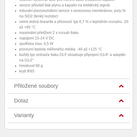
senzor převádí tlak plynu a kapalin na elektrický signál
robustní piezorezistivní senzor s nerezovou membránou, poly-Si
na SiO2 (tenký rezistor)
velmi dobrá linearita a přesnost: typ 0,7 % v teplotním rozsahu -20
až +85 °C
maximální přetížení 2 x rozsah tlaku
napájení 15-24 V DC
spotřeba max. 0,5 W
provozní teplota měřeného média: -40 až +125 °C
každý typ snímače tlaku DLF obsahuje připojení G1/4“ a adaptér
na G1/2“
hmotnost 90 g
krytí IP65
Přiložené soubory
Dotaz
Varianty