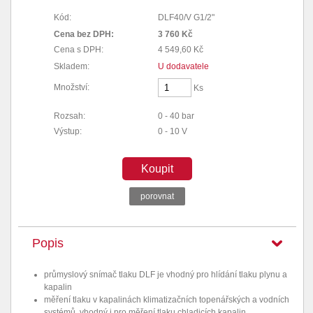
Kód:
DLF40/V G1/2"
Cena bez DPH:
3 760 Kč
Cena s DPH:
4 549,60 Kč
Skladem:
U dodavatele
Množství:
Ks
Rozsah:
0 - 40 bar
Výstup:
0 - 10 V
Koupit
porovnat
Popis
průmyslový snímač tlaku DLF je vhodný pro hlídání tlaku plynu a
kapalin
měření tlaku v kapalinách klimatizačních topenářských a vodních
systémů, vhodný i pro měření tlaku chladicích kapalin