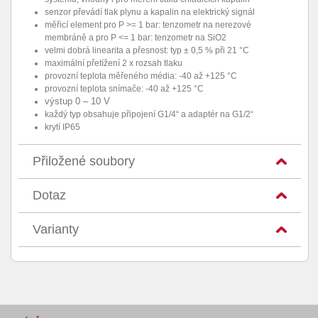
senzor převádí tlak plynu a kapalin na elektrický signál
měřicí element pro P >= 1 bar: tenzometr na nerezové
membráně a pro P <= 1 bar: tenzometr na SiO2
velmi dobrá linearita a přesnost: typ ± 0,5 % při 21 °C
maximální přetížení 2 x rozsah tlaku
provozní teplota měřeného média: -40 až +125 °C
provozní teplota snímače: -40 až +125 °C
výstup 0 – 10 V
každý typ obsahuje připojení G1/4“ a adaptér na G1/2“
krytí IP65
Přiložené soubory
Dotaz
Varianty