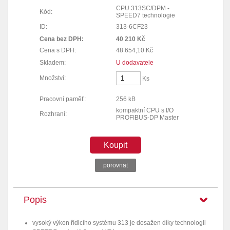
CPU 313SC/DPM -
Kód:
SPEED7 technologie
ID:
313-6CF23
Cena bez DPH:
40 210 Kč
Cena s DPH:
48 654,10 Kč
Skladem:
U dodavatele
Množství:
Ks
Pracovní paměť:
256 kB
kompaktní CPU s I/O
Rozhraní:
PROFIBUS-DP Master
Koupit
porovnat
Popis
vysoký výkon řídicího systému 313 je dosažen díky technologii