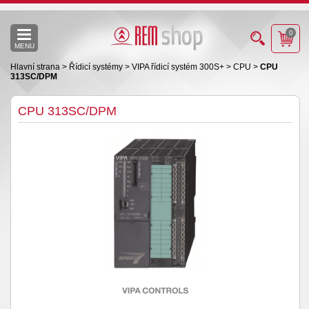
0
MENU
Hlavní strana
>
Řídicí systémy
>
VIPA řídicí systém 300S+
>
CPU
>
CPU
313SC/DPM
CPU 313SC/DPM