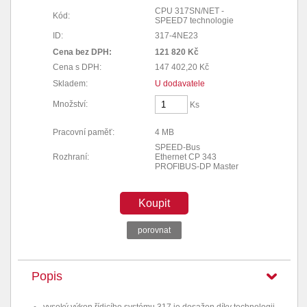
CPU 317SN/NET -
Kód:
SPEED7 technologie
ID:
317-4NE23
Cena bez DPH:
121 820 Kč
Cena s DPH:
147 402,20 Kč
Skladem:
U dodavatele
Množství:
Ks
Pracovní paměť:
4 MB
SPEED-Bus
Rozhraní:
Ethernet CP 343
PROFIBUS-DP Master
Koupit
porovnat
Popis