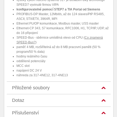
vysoký výkon řídicího systému 317 je dosažen díky technologii
SPEED7 vyvinuté firmou VIPA
konfigurovatelné pomocí STEP7 a TIA Portal od Siemens
PROFIBUS-DP Master, 12Mbit/s, až do 124 slaves/PtP RS485,
ASCII, STX/ETX, 3964R, MPI
Ethernet PU/OP komunikace, Modbus master, USS master
Ethernet-CP 343, S7 komunikace, RFC1006, H1, TCP/IP, UDP, až
do 16 připojení
SPEED-Bus - sběrnice umístěná vlevo od CPU (
Co znamená
SPEED-Bus?
)
paměť 4 MB, rozšiřitelná až do 8 MB pracovní paměti (50 %
program/50 % data)
hodiny reálného času
oddělené potenciály
MCC slot
napájení DC 24 V
náhreda za 317-4NE12, 317-4NE13
Přiložené soubory
Dotaz
Příslušenství