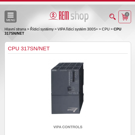
0
MENU
Hlavní strana
>
Řídicí systémy
>
VIPA řídicí systém 300S+
>
CPU
>
CPU
317SN/NET
CPU 317SN/NET