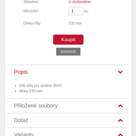
Skladem:
U dodavatele
Množství:
Ks
Délka lišty:
530 mm
Koupit
porovnat
Popis
DIN lišta pro systém 300S
délka 530 mm
Přiložené soubory
Dotaz
Varianty