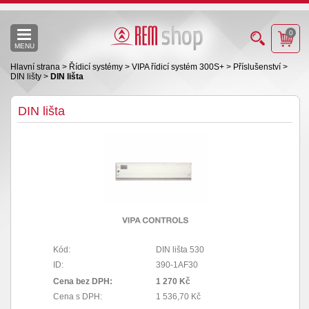
0
MENU
Hlavní strana
>
Řídicí systémy
>
VIPA řídicí systém 300S+
>
Příslušenství
>
DIN lišty
>
DIN lišta
DIN lišta
Kód:
DIN lišta 530
ID:
390-1AF30
Cena bez DPH:
1 270 Kč
Cena s DPH:
1 536,70 Kč