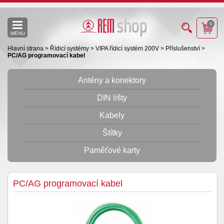
0
MENU
Hlavní strana
>
Řídicí systémy
>
VIPA řídicí systém 200V
>
Příslušenství
>
PC/AG programovací kabel
Antény a konektory
DIN lišty
Kabely
Štítky
Paměťové karty
PC/AG programovací kabel