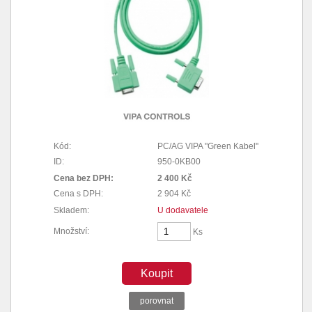
Kód:
PC/AG VIPA "Green Kabel"
ID:
950-0KB00
Cena bez DPH:
2 400 Kč
Cena s DPH:
2 904 Kč
Skladem:
U dodavatele
Množství:
Ks
Koupit
porovnat