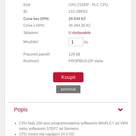
Kód:
CPU 215DP - PLC CPU
ID:
215-2BP03
Cena bez DPH:
29 830 Kč
Cena s DPH:
36 094,30 Kč
Skladem:
U dodavatele
Množství:
Ks
Pracovní paměť:
128 kB
Rozhraní:
PROFIBUS-DP slave
Koupit
porovnat
Popis
CPU řady 200 jsou programovatelná softwarem WinPLC7 od VIPA
nebo softwarem STEP7 od Siemens
CPU modul má napájení 24 V DC