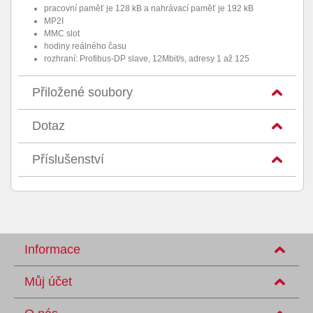
pracovní paměť je 128 kB a nahrávací paměť je 192 kB
MP2I
MMC slot
hodiny reálného času
rozhraní: Profibus-DP slave, 12Mbit/s, adresy 1 až 125
Přiložené soubory
Dotaz
Příslušenství
Informace
Můj účet