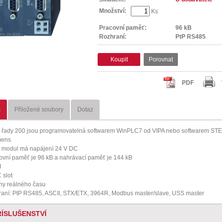
Množství:
Ks
Pracovní paměť:
96 kB
Rozhraní:
PtP RS485
Koupit
Porovnat
PDF
s
Přiložené soubory
Dotaz
řady 200 jsou programovatelná softwarem WinPLC7 od VIPA nebo softwarem ST
mens
modul má napájení 24 V DC
ovní paměť je 96 kB a nahrávací paměť je 144 kB
I
slot
ny reálného času
raní: PtP RS485, ASCII, STX/ETX, 3964R, Modbus master/slave, USS master
ŘÍSLUŠENSTVÍ