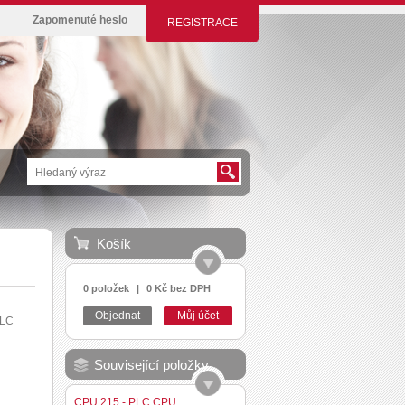
Zapomenuté heslo
REGISTRACE
Košík
0 položek
|
0 Kč bez DPH
Objednat
Můj účet
PLC
Související položky
CPU 215 - PLC CPU