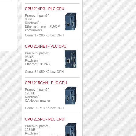
CPU 214PG - PLC CPU
Pracovní paměť:
96 kB
Rozhraní:
Ethernet pro PU/OP
komunikaci
Cena: 17 280 Kč bez DPH
CPU 214NET - PLC CPU
Pracovní paměť:
96 kB
Rozhraní:
Ethernet-CP 243
Cena: 34 050 Kč bez DPH
CPU 215CAN - PLC CPU
Pracovní paměť:
128 kB
Rozhraní:
CANopen master
Cena: 39 710 Kč bez DPH
CPU 215PG - PLC CPU
Pracovní paměť:
128 kB
Rozhraní: