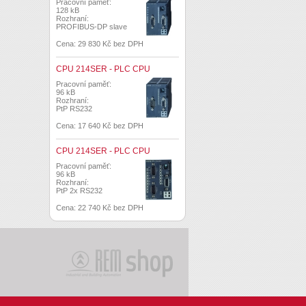
Pracovní paměť:
128 kB
Rozhraní:
PROFIBUS-DP slave
Cena: 29 830 Kč bez DPH
CPU 214SER - PLC CPU
Pracovní paměť:
96 kB
Rozhraní:
PtP RS232
Cena: 17 640 Kč bez DPH
CPU 214SER - PLC CPU
Pracovní paměť:
96 kB
Rozhraní:
PtP 2x RS232
Cena: 22 740 Kč bez DPH