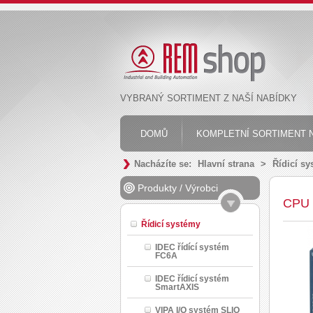
VYBRANÝ SORTIMENT Z NAŠÍ NABÍDKY
DOMŮ
KOMPLETNÍ SORTIMENT N
Nacházíte se:
Hlavní strana
>
Řídicí s
Produkty
/
Výrobci
CPU 
Řídicí systémy
IDEC řídící systém
FC6A
IDEC řídicí systém
SmartAXIS
VIPA I/O systém SLIO