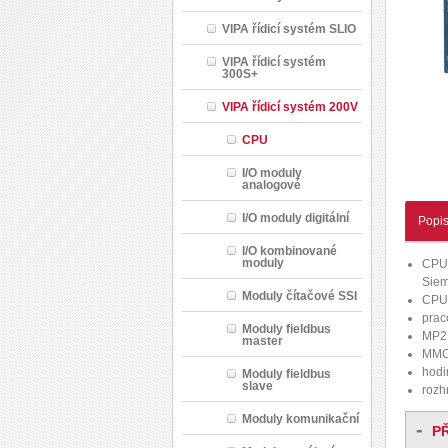
VIPA řídicí systém SLIO
VIPA řídicí systém
300S+
VIPA řídicí systém 200V
CPU
I/O moduly
analogové
I/O moduly digitální
Popi
I/O kombinované
moduly
CPU 
Sie
Moduly čítačové SSI
CPU 
prac
Moduly fieldbus
MP2
master
MMC 
hodi
Moduly fieldbus
slave
rozh
Moduly komunikační
-
P