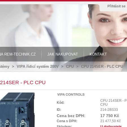
Přihlásit se
A REM-TECHNIK.CZ
JAK NAKUPOVAT
KONTAKT
ystémy
>
VIPA řídicí systém 200V
>
CPU
>
CPU 214SER - PLC CPU
214SER - PLC CPU
CPU 214SER - 
Kód:
CPU
ID:
214-2BS33
Cena bez DPH:
17 750 Kč
Cena s DPH:
21 477,50 Kč
Skladem:
U dodavatele