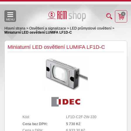
0
MENU
Hlavní strana
>
Osvětlení a signalizace
>
LED průmyslové osvětlení
>
Miniaturní LED osvětlení LUMIFA LF1D-C
Miniaturní LED osvětlení LUMIFA LF1D-C
Kód:
LF1D-C2F-2W-330
Cena bez DPH:
5 730 Kč
Cena s DPH:
6 933,30 Kč