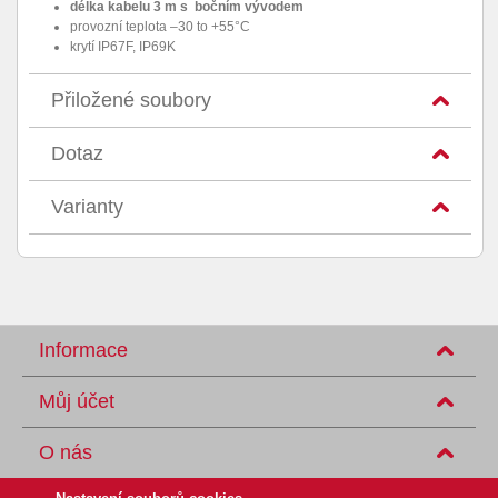
délka kabelu 3 m s bočním vývodem
provozní teplota –30 to +55°C
krytí IP67F, IP69K
Přiložené soubory
Dotaz
Varianty
Informace
Můj účet
O nás