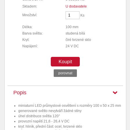
Skladem:
U dodavatele
Množství:
Ks
Délka:
100 mm
Barva světla:
studená bílá
Kryt:
čiré tvrzené sklo
Napájení:
24 V DC
Koupit
porovnat
Popis
miniaturní LED průmyslové osvětlení s rozměry 100 x 50 x 25 mm
generované světlo nevytváří žádné stíny
úhel distribuce světla 120°
provozní napětí 21,6 - 26,4 V DC
kryt: hliník, přední část: ocel, tvrzené sklo