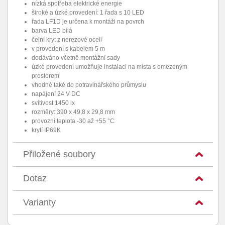
nízká spotřeba elektrické energie
široké a úzké provedení: 1 řada s 10 LED
řada LF1D je určena k montáži na povrch
barva LED bílá
čelní kryt z nerezové oceli
v provedení s kabelem 5 m
dodáváno včetně montážní sady
úzké provedení umožňuje instalaci na místa s omezeným
prostorem
vhodné také do potravinářského průmyslu
napájení 24 V DC
svítivost 1450 lx
rozměry: 390 x 49,8 x 29,8 mm
provozní teplota -30 až +55 °C
krytí IP69K
Přiložené soubory
Dotaz
Varianty