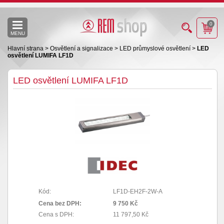
0
MENU
Hlavní strana
>
Osvětlení a signalizace
>
LED průmyslové osvětlení
>
LED
osvětlení LUMIFA LF1D
LED osvětlení LUMIFA LF1D
Kód:
LF1D-EH2F-2W-A
Cena bez DPH:
9 750 Kč
Cena s DPH:
11 797,50 Kč