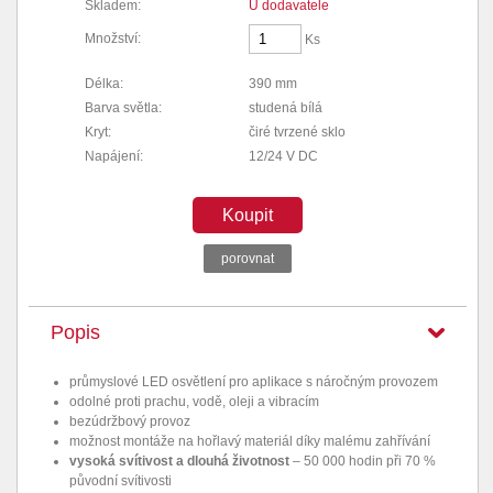
Skladem:
U dodavatele
Množství:
Ks
Délka:
390 mm
Barva světla:
studená bílá
Kryt:
čiré tvrzené sklo
Napájení:
12/24 V DC
Koupit
porovnat
Popis
průmyslové LED osvětlení pro aplikace s náročným provozem
odolné proti prachu, vodě, oleji a vibracím
bezúdržbový provoz
možnost montáže na hořlavý materiál díky malému zahřívání
vysoká svítivost a dlouhá životnost
– 50 000 hodin při 70 %
původní svítivosti