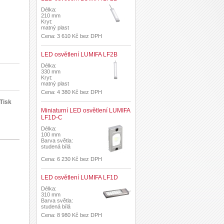
Délka:
210 mm
Kryt:
matný plast
Cena: 3 610 Kč bez DPH
LED osvětlení LUMIFA LF2B
Délka:
330 mm
Kryt:
matný plast
Cena: 4 380 Kč bez DPH
Tisk
Miniaturní LED osvětlení LUMIFA
LF1D-C
Délka:
100 mm
Barva světla:
studená bílá
Cena: 6 230 Kč bez DPH
LED osvětlení LUMIFA LF1D
Délka:
310 mm
Barva světla:
studená bílá
Cena: 8 980 Kč bez DPH