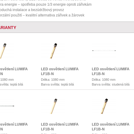
ra energie – spotřeba pouze 1/3 energie oproti zářivkám
oduchá instalace a bezúdržbový provoz
rzální použití – kvalitní alternativa zářivek a žárovek
ARIANTY
světlení LUMIFA
LED osvětlení LUMIFA
LED osvětlení LUMIFA
-N
LF1B-N
LF1B-N
: 1080 mm
Délka: 1080 mm
Délka: 1080 mm
větla: teplá bílá
Barva světla: teplá bílá
Barva světla: studená bílá
světlení LUMIFA
LED osvětlení LUMIFA
LED osvětlení LUMIFA
-N
LF1B-N
LF1B-N