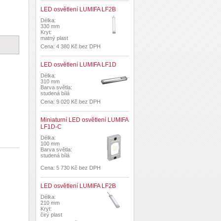
LED osvětlení LUMIFA LF2B
Délka:
330 mm
Kryt:
matný plast
Cena: 4 380 Kč bez DPH
LED osvětlení LUMIFA LF1D
Délka:
310 mm
Barva světla:
studená bílá
Cena: 9 020 Kč bez DPH
Miniaturní LED osvětlení LUMIFA
LF1D-C
Délka:
100 mm
Barva světla:
studená bílá
Cena: 5 730 Kč bez DPH
LED osvětlení LUMIFA LF2B
Délka:
210 mm
Kryt:
čirý plast