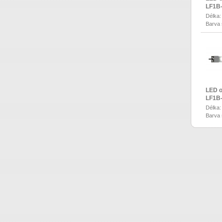
LF1B
Délka
Barva 
LED o
LF1B
Délka
Barva 