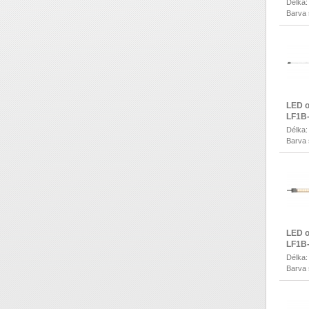
Délka
Barva 
LED o
LF1B
Délka
Barva 
LED o
LF1B
Délka
Barva s