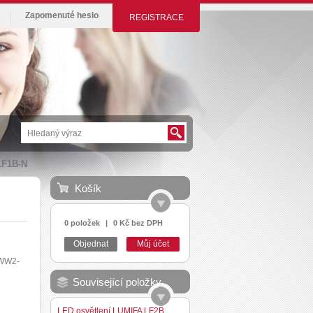
Zapomenuté heslo
REGISTRACE
LF1B-N
Košík
0 položek
|
0 Kč bez DPH
Objednat
Můj účet
WW2-
Související položky
LED osvětlení LUMIFA LF2B