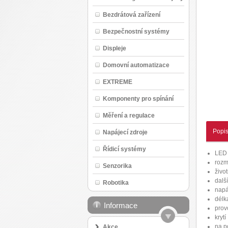
Bezdrátová zařízení
Bezpečnostní systémy
Displeje
Domovní automatizace
EXTREME
Komponenty pro spínání
Měření a regulace
Popi
Napájecí zdroje
Řídicí systémy
LED 
rozm
Senzorika
živo
dalš
Robotika
napá
délk
Informace
prov
kryt
na p
Akce