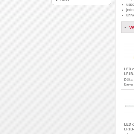
úspo
jedn
unive
-
V
LED o
LF1B
Délka
Barva s
LED o
LF1B