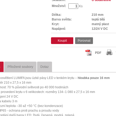
Množství:
Ks
Délka:
210 mm
Barva světla:
teplá bílá
Kryt:
matný plast
Napájení:
12/24 V DC
Koupit
Porovnat
PDF
s
Přiložené soubory
Dotaz
osvětlení LUMIFA jsou úzké pásy LED v tenkém krytu –
hloubka pouze 16 mm
ěr 210 x 27,5 x 16 mm
tnost: 70 % původní svítivosti po 40 000 hodinách
í provedení krytu v 6 velikostech: rozměry 134–1 080 x 27,5 x 16 mm
jení 24 V DC
a kabelu 3 m
ozní teplota –30 až +50 °C (bez kondenzace)
í IP65 - ochrana proti prachu a proudu vody
optání další barvy LED: žlutá, červená, modrá, zelená