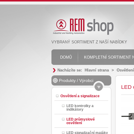
VYBRANÝ SORTIMENT Z NAŠÍ NABÍDKY
DOMŮ
KOMPLETNÍ SORTIMENT N
Nacházíte se:
Hlavní strana
>
Osvětlení
Produkty
/
Výrobci
LED 
Osvětlení a signalizace
LED kontrolky a
indikátory
LED průmyslové
osvětlení
LED signalizační majáky