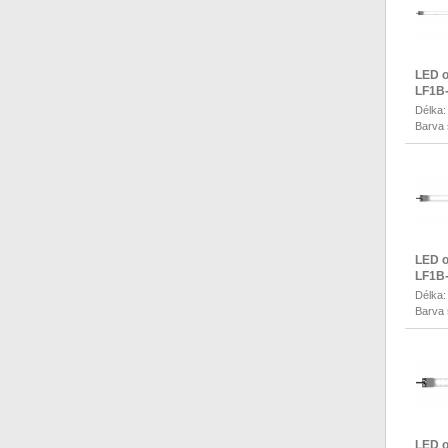
LED o
LF1B
Délka
Barva 
LED o
LF1B
Délka
Barva 
LED o