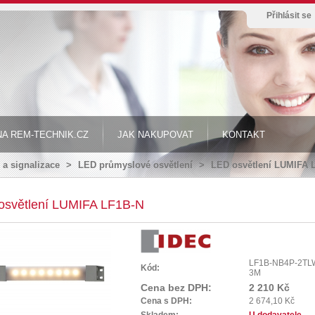
Přihlásit se
A REM-TECHNIK.CZ
JAK NAKUPOVAT
KONTAKT
 a signalizace
>
LED průmyslové osvětlení
>
LED osvětlení LUMIFA 
osvětlení LUMIFA LF1B-N
LF1B-NB4P-2TL
Kód:
3M
Cena bez DPH:
2 210 Kč
Cena s DPH:
2 674,10 Kč
Skladem:
U dodavatele