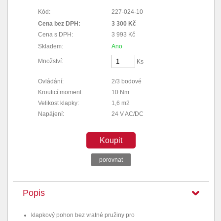
Kód:
227-024-10
Cena bez DPH:
3 300 Kč
Cena s DPH:
3 993 Kč
Skladem:
Ano
Množství:
Ks
Ovládání:
2/3 bodové
Krouticí moment:
10 Nm
Velikost klapky:
1,6 m2
Napájení:
24 V AC/DC
Koupit
porovnat
Popis
klapkový pohon bez vratné pružiny pro