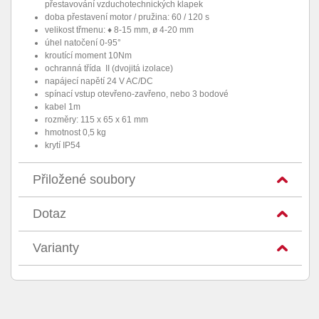
přestavování vzduchotechnických klapek
doba přestavení motor / pružina: 60 / 120 s
velikost třmenu: ♦ 8-15 mm, ø 4-20 mm
úhel natočení 0-95°
kroutící moment 10Nm
ochranná třída II (dvojitá izolace)
napájecí napětí 24 V AC/DC
spínací vstup otevřeno-zavřeno, nebo 3 bodové
kabel 1m
rozměry: 115 x 65 x 61 mm
hmotnost 0,5 kg
krytí IP54
Přiložené soubory
Dotaz
Varianty