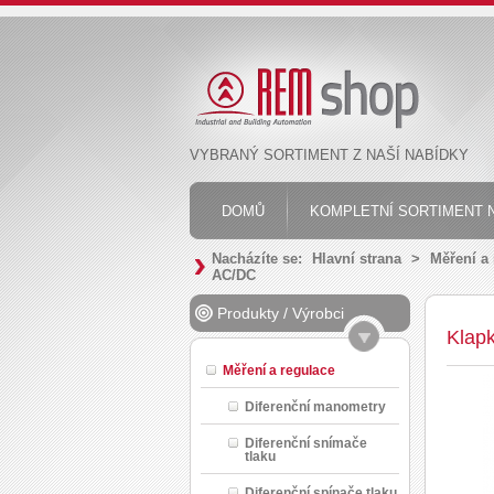
VYBRANÝ SORTIMENT Z NAŠÍ NABÍDKY
DOMŮ
KOMPLETNÍ SORTIMENT N
Nacházíte se:
Hlavní strana
>
Měření a
AC/DC
Produkty
/
Výrobci
Klap
Měření a regulace
Diferenční manometry
Diferenční snímače
tlaku
Diferenční spínače tlaku