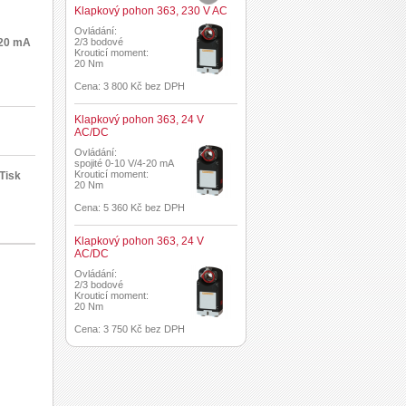
Klapkový pohon 363, 230 V AC
Ovládání:
-20 mA
2/3 bodové
Krouticí moment:
20 Nm
Cena: 3 800 Kč bez DPH
Klapkový pohon 363, 24 V
AC/DC
Ovládání:
spojité 0-10 V/4-20 mA
Krouticí moment:
Tisk
20 Nm
Cena: 5 360 Kč bez DPH
Klapkový pohon 363, 24 V
AC/DC
Ovládání:
2/3 bodové
Krouticí moment:
20 Nm
Cena: 3 750 Kč bez DPH