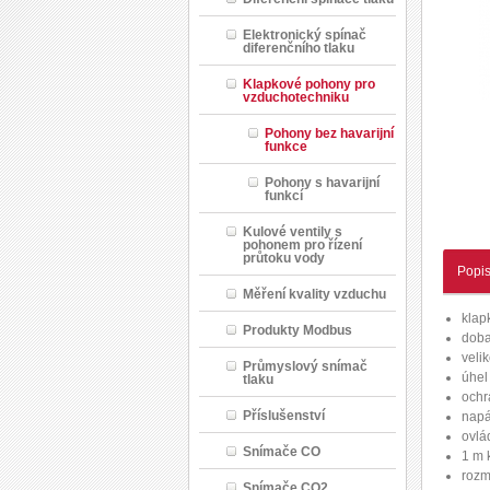
Elektronický spínač
diferenčního tlaku
Klapkové pohony pro
vzduchotechniku
Pohony bez havarijní
funkce
Pohony s havarijní
funkcí
Kulové ventily s
pohonem pro řízení
průtoku vody
Popi
Měření kvality vzduchu
klap
Produkty Modbus
doba
veli
Průmyslový snímač
úhel
tlaku
ochra
Příslušenství
napá
ovlá
Snímače CO
1 m 
rozm
Snímače CO2