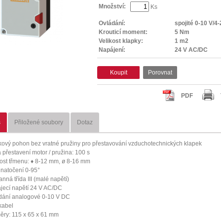
Množství:
Ks
Ovládání:
spojité 0-10 V/4
Krouticí moment:
5 Nm
Velikost klapky:
1 m2
Napájení:
24 V AC/DC
Koupit
Porovnat
PDF
s
Přiložené soubory
Dotaz
kový pohon bez vratné pružiny pro přestavování vzduchotechnických klapek
 přestavení motor / pružina: 100 s
kost třmenu: ♦ 8-12 mm, ø 8-16 mm
 natočení 0-95°
nná třída III (malé napětí)
jecí napětí 24 V AC/DC
dání analogové 0-10 V DC
kabel
ěry: 115 x 65 x 61 mm