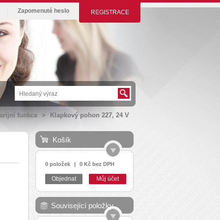
Zapomenuté heslo
REGISTRACE
rijní funkce
>
Klapkový pohon 227, 24 V
Košík
0 položek
|
0 Kč bez DPH
Objednat
Můj účet
Související položky