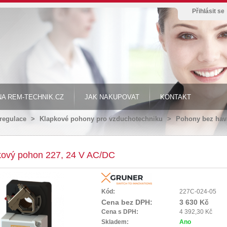
Přihlásit se
A REM-TECHNIK.CZ
JAK NAKUPOVAT
KONTAKT
 regulace
>
Klapkové pohony pro vzduchotechniku
>
Pohony bez hava
kový pohon 227, 24 V AC/DC
Kód:
227C-024-05
Cena bez DPH:
3 630 Kč
Cena s DPH:
4 392,30 Kč
Skladem:
Ano