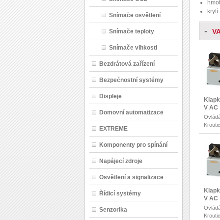
hmot
krytí
Snímače osvětlení
-
V
Snímače teploty
Snímače vlhkosti
Bezdrátová zařízení
Bezpečnostní systémy
Displeje
Klapk
V AC
Domovní automatizace
Ovládá
Krouti
EXTREME
Komponenty pro spínání
Napájecí zdroje
Osvětlení a signalizace
Klapk
Řídicí systémy
V AC
Ovládá
Senzorika
Krouti