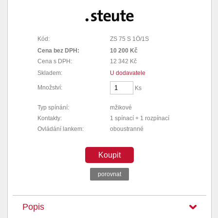
Kód:
ZS 75 S 1Ö/1S
Cena bez DPH:
10 200 Kč
Cena s DPH:
12 342 Kč
Skladem:
U dodavatele
Množství:
Ks
Typ spínání:
mžikové
Kontakty:
1 spínací + 1 rozpínací
Ovládání lankem:
oboustranné
Koupit
porovnat
Popis