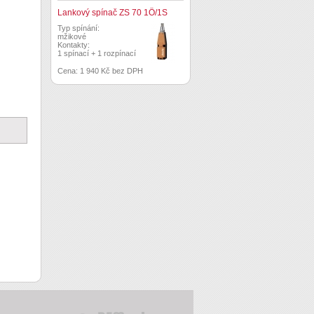
Lankový spínač ZS 70 1Ö/1S
Typ spínání:
mžikové
Kontakty:
1 spínací + 1 rozpínací
Cena: 1 940 Kč bez DPH