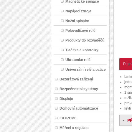
Magnetické spínače
Napájecí zdroje
Nožní spínače
Polovodičové relé
Produkty do rozvaděčů
Tlačítka a kontrolky
Ultratenké relé
Popi
Univerzální relé a patice
lank
Bezdrátová zařízení
jedn
mont
Bezpečnostní systémy
1 sp
mžik
Displeje
prov
krytí
Domovní automatizace
EXTREME
-
P
Měření a regulace