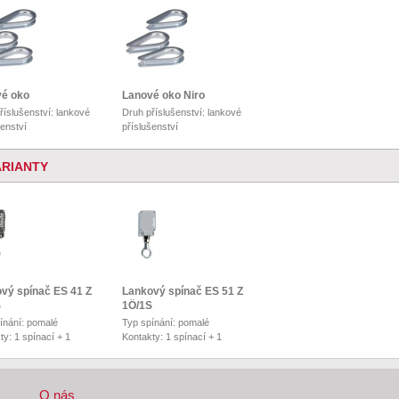
é oko
Lanové oko Niro
říslušenství: lankové
Druh příslušenství: lankové
šenství
příslušenství
ARIANTY
vý spínač ES 41 Z
Lankový spínač ES 51 Z
S
1Ö/1S
ínání: pomalé
Typ spínání: pomalé
ty: 1 spínací + 1
Kontakty: 1 spínací + 1
ací
rozpínací
O nás