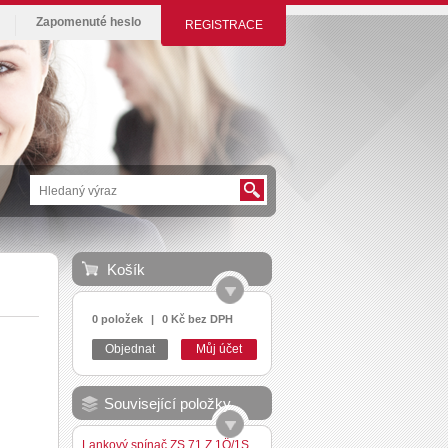
Zapomenuté heslo
REGISTRACE
Košík
0 položek
|
0 Kč bez DPH
Objednat
Můj účet
Související položky
Lankový spínač ZS 71 Z 1Ö/1S