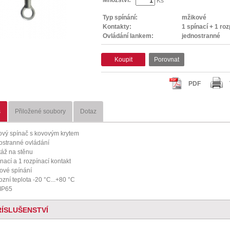
Ks
Typ spínání:
mžikové
Kontakty:
1 spínací + 1 roz
Ovládání lankem:
jednostranné
Koupit
Porovnat
PDF
s
Přiložené soubory
Dotaz
ový spínač s kovovým krytem
ostranné ovládání
áž na stěnu
ínací a 1 rozpínací kontakt
ové spínání
ozní teplota -20 °C...+80 °C
 IP65
ŘÍSLUŠENSTVÍ