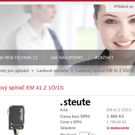
Přihlásit se
A REM-TECHNIK.CZ
JAK NAKUPOVAT
KONTAKT
ty pro spínání
>
Lankové spínače
>
Lankový spínač EM 41 Z 1Ö/1S
ový spínač EM 41 Z 1Ö/1S
Kód:
EM 41 Z 1Ö/1S
Cena bez DPH:
1 460 Kč
Cena s DPH:
1 766,60 Kč
Skladem:
U dodavatele
Množství: