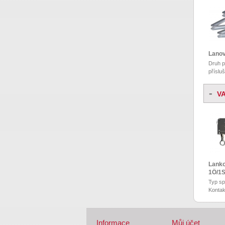
Lanov
Druh p
příslu
-
V
Lanko
1Ö/1
Typ sp
Kontak
rozpín
Informace
Můj účet