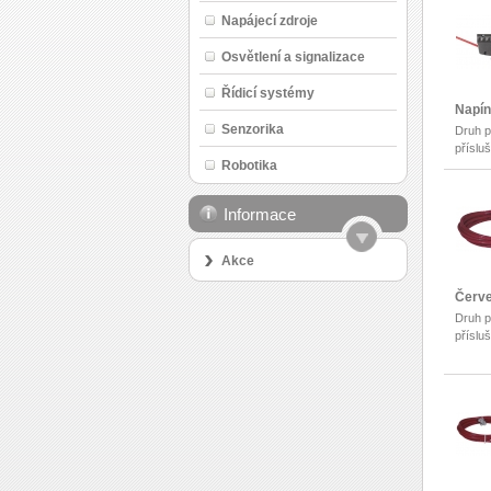
Napájecí zdroje
Osvětlení a signalizace
Řídicí systémy
Napín
Senzorika
Druh p
příslu
Robotika
Informace
Akce
Červe
Druh p
příslu