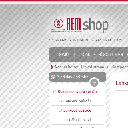
VYBRANÝ SORTIMENT Z NAŠÍ NABÍDKY
DOMŮ
KOMPLETNÍ SORTIMENT N
Nacházíte se:
Hlavní strana
>
Komponen
Produkty
/
Výrobci
Lank
Komponenty pro spínání
Koncové spínače
Lankové spínače
Příslušenství