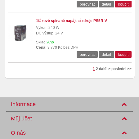
porovnat
detail
koupit
1fázové spínané napájecí zdroje PS5R-V
Výkon: 240 W
DC výstup: 24 V
Sklad:
Ano
Cena:
3 770 Kč bez DPH
porovnat
detail
koupit
1
2
další >
poslední >>
Informace
Můj účet
O nás