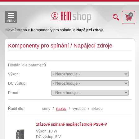
0
MENU
Hlavní strana
>
Komponenty pro spínání
>
Napájecí zdroje
Komponenty pro spínání / Napájecí zdroje
Hledání dle parametrů
Výkon:
DC výstup:
Proud:
Řadit dle:
ceny
/
názvu
/
výrobce
/
skladu
1fázové spínané napájecí zdroje PS5R-V
Výkon: 10 W
DC výstup: 5 V