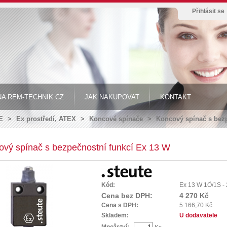
Přihlásit se
A REM-TECHNIK.CZ
JAK NAKUPOVAT
KONTAKT
E
>
Ex prostředí, ATEX
>
Koncové spínače
>
Koncový spínač s bezp
ový spínač s bezpečnostní funkcí Ex 13 W
Kód:
Ex 13 W 1Ö/1S -
Cena bez DPH:
4 270 Kč
Cena s DPH:
5 166,70 Kč
Skladem:
U dodavatele
Množství: