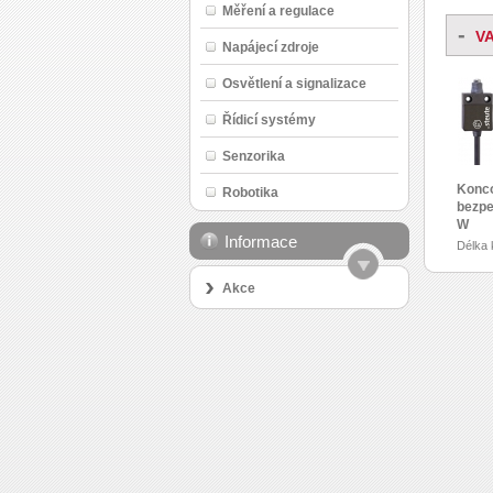
Měření a regulace
-
V
Napájecí zdroje
Osvětlení a signalizace
Řídicí systémy
Senzorika
Konco
Robotika
bezpe
W
Informace
Délka 
Proved
funkcí
Akce