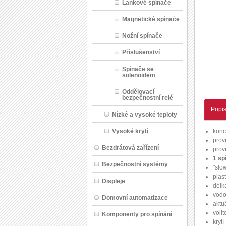
Lankové spínače
Magnetické spínače
Nožní spínače
Příslušenství
Spínače se
solenoidem
Oddělovací
bezpečnostní relé
Popi
Nízké a vysoké teploty
konc
Vysoké krytí
prov
Bezdrátová zařízení
prov
1 sp
Bezpečnostní systémy
"slo
plas
Displeje
délk
vodo
Domovní automatizace
aktu
voli
Komponenty pro spínání
krytí