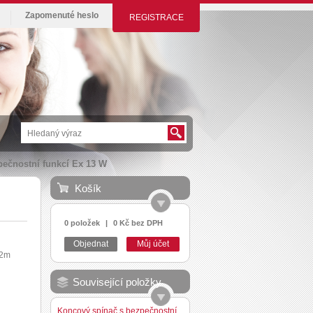
Zapomenuté heslo
REGISTRACE
ečnostní funkcí Ex 13 W
Košík
0 položek
|
0 Kč bez DPH
Objednat
Můj účet
 2m
Související položky
Koncový spínač s bezpečnostní