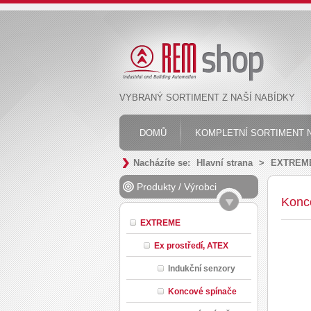
VYBRANÝ SORTIMENT Z NAŠÍ NABÍDKY
DOMŮ
KOMPLETNÍ SORTIMENT N
Nacházíte se:
Hlavní strana
>
EXTREM
Produkty
/
Výrobci
Konc
EXTREME
Ex prostředí, ATEX
Indukční senzory
Koncové spínače