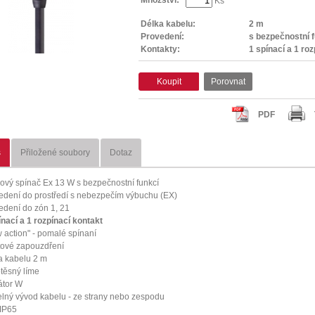
Ks
Délka kabelu:
2 m
Provedení:
s bezpečnostní 
Kontakty:
1 spínací a 1 roz
Koupit
Porovnat
PDF
s
Přiložené soubory
Dotaz
ový spínač Ex 13 W s bezpečnostní funkcí
edení do prostředí s nebezpečím výbuchu (EX)
edení do zón 1, 21
ínací a 1 rozpínací kontakt
w action" - pomalé spínaní
tové zapouzdření
a kabelu 2 m
těsný líme
átor W
telný vývod kabelu - ze strany nebo zespodu
 IP65