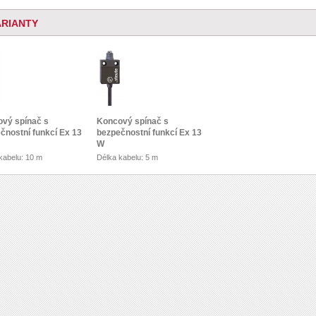
ARIANTY
vý spínač s
Koncový spínač s
čnostní funkcí Ex 13
bezpečnostní funkcí Ex 13
W
kabelu: 10 m
Délka kabelu: 5 m
ení: s bezpečnostní
Provedení: s bezpečnostní
funkcí