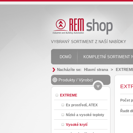
VYBRANÝ SORTIMENT Z NAŠÍ NABÍDKY
DOMŮ
KOMPLETNÍ SORTIMENT N
Nacházíte se:
Hlavní strana
>
EXTREM
Produkty
/
Výrobci
EXTR
EXTREME
Počet p
Ex prostředí, ATEX
Řadit d
Nízké a vysoké teploty
Vysoké krytí