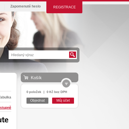
Zapomenuté heslo
REGISTRACE
Košík
0 položek
|
0 Kč bez DPH
Tabulka
Objednat
Můj účet
stupně