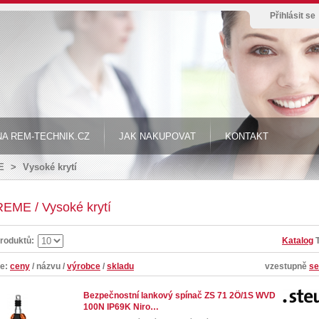
Přihlásit se
A REM-TECHNIK.CZ
JAK NAKUPOVAT
KONTAKT
E
>
Vysoké krytí
EME / Vysoké krytí
roduktů:
Katalog
le:
ceny
/
názvu
/
výrobce
/
skladu
vzestupně
se
Bezpečnostní lankový spínač ZS 71 2Ö/1S WVD
100N IP69K Niro…