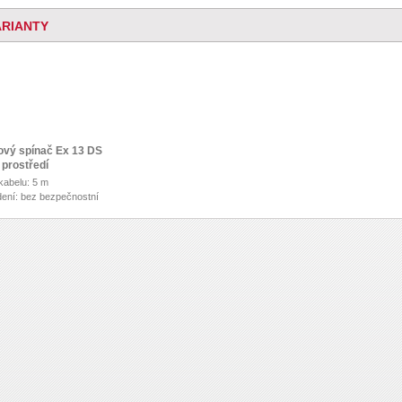
ARIANTY
vý spínač Ex 13 DS
 prostředí
kabelu: 5 m
ení: bez bezpečnostní