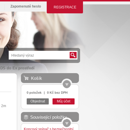
Zapomenuté heslo
REGISTRACE
DS do Ex prostředí
Košík
0 položek
|
0 Kč bez DPH
Objednat
Můj účet
- 2m
Související položky
Koncový spínač s bezpečnostní