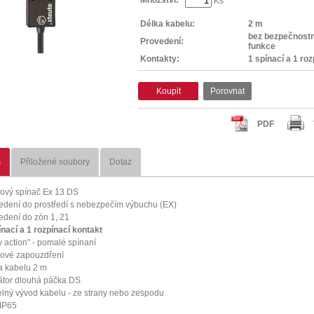
Ks
Délka kabelu:
2 m
bez bezpečnostn
Provedení:
funkce
Kontakty:
1 spínací a 1 roz
Koupit
Porovnat
PDF
s
Přiložené soubory
Dotaz
ový spínač Ex 13 DS
edení do prostředí s nebezpečím výbuchu (EX)
edení do zón 1, 21
ínací a 1 rozpínací kontakt
w action" - pomalé spínaní
tové zapouzdření
a kabelu 2 m
átor dlouhá páčka DS
telný vývod kabelu - ze strany nebo zespodu
 IP65