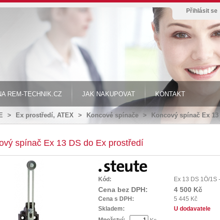
Přihlásit se
A REM-TECHNIK.CZ
JAK NAKUPOVAT
KONTAKT
E
>
Ex prostředí, ATEX
>
Koncové spínače
>
Koncový spínač Ex 13 
vý spínač Ex 13 DS do Ex prostředí
Kód:
Ex 13 DS 1Ö/1S 
Cena bez DPH:
4 500 Kč
Cena s DPH:
5 445 Kč
Skladem:
U dodavatele
Množství: