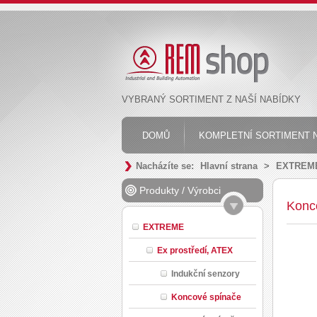
VYBRANÝ SORTIMENT Z NAŠÍ NABÍDKY
DOMŮ
KOMPLETNÍ SORTIMENT N
Nacházíte se:
Hlavní strana
>
EXTREM
Produkty
/
Výrobci
Konco
EXTREME
Ex prostředí, ATEX
Indukční senzory
Koncové spínače