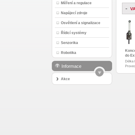
Měření a regulace
-
V
Napájecí zdroje
Osvětlení a signalizace
Řídicí systémy
Senzorika
Konco
Robotika
do Ex
Délka 
Informace
Proved
funkce
Akce