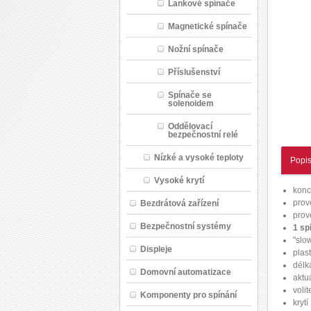
Lankové spínače
Magnetické spínače
Nožní spínače
Příslušenství
Spínače se
solenoidem
Oddělovací
bezpečnostní relé
Nízké a vysoké teploty
Popi
Vysoké krytí
konc
prov
Bezdrátová zařízení
prov
Bezpečnostní systémy
1 sp
"slo
Displeje
plas
délk
Domovní automatizace
aktu
voli
Komponenty pro spínání
krytí