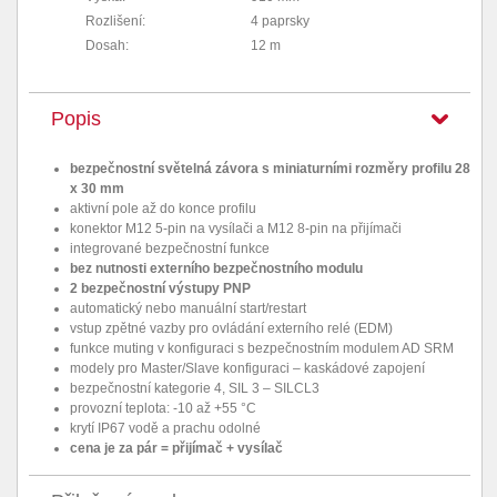
Rozlišení:
4 paprsky
Dosah:
12 m
Popis
bezpečnostní světelná závora s miniaturními rozměry profilu 28
x 30 mm
aktivní pole až do konce profilu
konektor M12 5-pin na vysílači a M12 8-pin na přijímači
integrované bezpečnostní funkce
bez nutnosti externího bezpečnostního modulu
2 bezpečnostní výstupy PNP
automatický nebo manuální start/restart
vstup zpětné vazby pro ovládání externího relé (EDM)
funkce muting v konfiguraci s bezpečnostním modulem AD SRM
modely pro Master/Slave konfiguraci – kaskádové zapojení
bezpečnostní kategorie 4, SIL 3 – SILCL3
provozní teplota: -10 až +55 °C
krytí IP67 vodě a prachu odolné
cena je za pár = přijímač + vysílač