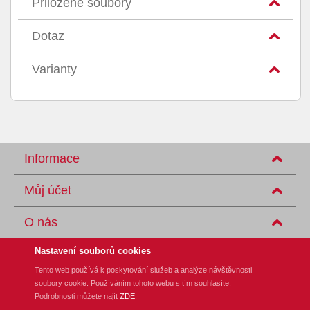
Přiložené soubory
Dotaz
Varianty
Informace
Můj účet
O nás
Nastavení souborů cookies
Tento web používá k poskytování služeb a analýze návštěvnosti
soubory cookie. Používáním tohoto webu s tím souhlasíte.
REM-Technik s.r.o., Klíny 35, CZ-615 00 Brno
Podrobnosti můžete najít
ZDE
.