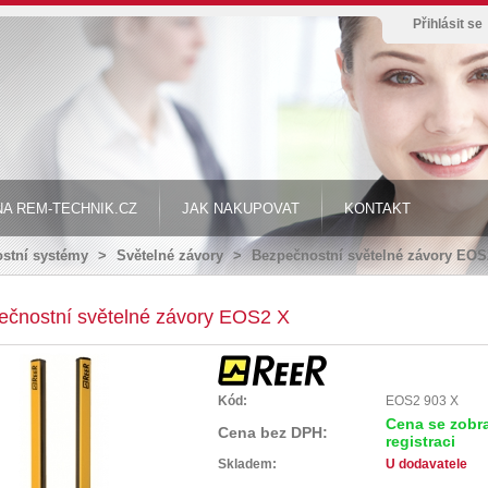
Přihlásit se
A REM-TECHNIK.CZ
JAK NAKUPOVAT
KONTAKT
stní systémy
>
Světelné závory
>
Bezpečnostní světelné závory EOS
ečnostní světelné závory EOS2 X
Kód:
EOS2 903 X
Cena se zobra
Cena bez DPH:
registraci
Skladem:
U dodavatele