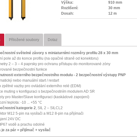
Výška:
910 mm
Rozlišení:
30 mm
Dosah:
12 m
s
Přiložené soubory
Dotaz
ečnostní světelné závory s miniaturními rozměry profilu 28 x 30 mm
vní pole až do konce profilu (na opačné straně od konektoru)
metry 2 – 3 – 4 paprsky pro ochranu přístupu do monitorované zóny
grované bezpečnostní funkce
nutnosti externího bezpečnostního modulu - 2 bezpečnostní výstupy PNP
matický nebo manuální start / restart
p zpětné vazby pro ovládání externího relé (EDM)
ce muting v konfiguraci s bezpečnostním modulem AD SR
ly pro Master/Slave konfiguraci (kaskádové zapojení)
zní teplota: -10 ... +55 °C
ečnostní kategorie 2
, SIL 2 – SILCL2
ktor M12 5-pin na vysílači a M12 8-pin na přijímači
jení 24V DC
í IP67 vodě a prachu odolné
 je za pár = přijímač + vysílač