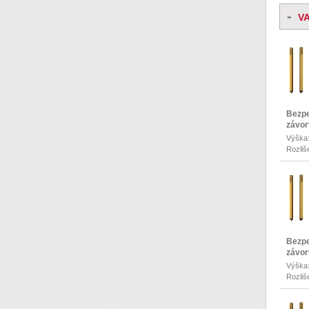
-
V
Bezpe
závor
Výška
Rozliš
Bezpe
závor
Výška
Rozliš