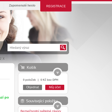
Zapomenuté heslo
REGISTRACE
2 X
Košík
0 položek
|
0 Kč bez DPH
Objednat
Můj účet
zí po
Související položky
Bezpečnostní světelné závory