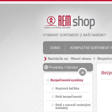
VYBRANÝ SORTIMENT Z NAŠÍ NABÍDKY
DOMŮ
KOMPLETNÍ SORTIMENT N
Nacházíte se:
Hlavní strana
>
Bezpečno
Produkty
/
Výrobci
Bezp
Bezpečnostní systémy
Nouzová tlačítka
Relé bezpečnostní
Relé s nuceně vedenými
kontakty