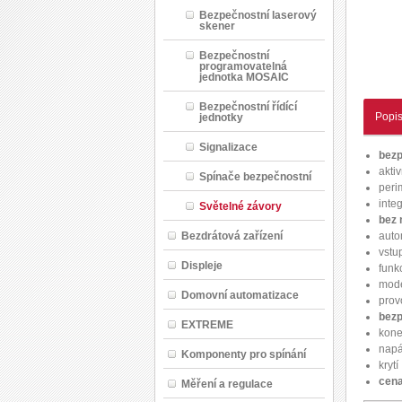
Bezpečnostní laserový
skener
Bezpečnostní
programovatelná
jednotka MOSAIC
Bezpečnostní řídící
Popi
jednotky
Signalizace
bezp
akti
Spínače bezpečnostní
peri
inte
Světelné závory
bez 
auto
Bezdrátová zařízení
vstu
Displeje
funk
mode
Domovní automatizace
provo
bezp
EXTREME
kone
napá
Komponenty pro spínání
kryt
cena
Měření a regulace