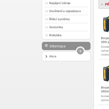
-
Napájecí zdroje
P
Osvětlení a signalizace
Řídicí systémy
Senzorika
Robotika
Bezpe
SR0 p
Informace
Kontak
spínac
rozpín
Akce
Bezpe
SR0A 
Kontak
spínac