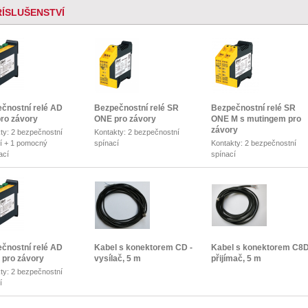
ŘÍSLUŠENSTVÍ
čnostní relé AD
Bezpečnostní relé SR
Bezpečnostní relé SR
ro závory
ONE pro závory
ONE M s mutingem pro
závory
ty: 2 bezpečnostní
Kontakty: 2 bezpečnostní
í + 1 pomocný
spínací
Kontakty: 2 bezpečnostní
ací
spínací
čnostní relé AD
Kabel s konektorem CD -
Kabel s konektorem C8D
pro závory
vysílač, 5 m
přijímač, 5 m
ty: 2 bezpečnostní
í