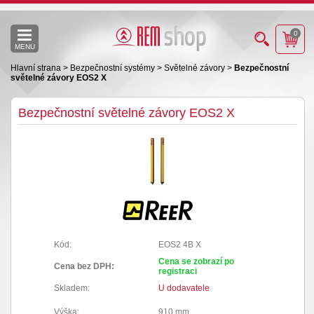
0
MENU
Hlavní strana
>
Bezpečnostní systémy
>
Světelné závory
>
Bezpečnostní
světelné závory EOS2 X
Bezpečnostní světelné závory EOS2 X
Kód:
EOS2 4B X
Cena se zobrazí po
Cena bez DPH:
registraci
Skladem:
U dodavatele
Výška:
910 mm