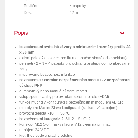
Rozlišení:
4 paprsky
Dosah:
12 m
Popis
bezpečnostní světelné závory s miniaturními rozměry profilu 28
x 30 mm
aktivní pole až do konce profilu (na opačné straně od konektoru)
perimetry 2 – 3 – 4 paprsky pro ochranu přístupu do monitorované
zóny
integrované bezpečnostní funkce
bez nutnosti externího bezpečnostního modulu - 2 bezpečnostní
výstupy PNP
automatický nebo manuální start / restart
vstup zpětné vazby pro ovládání externího relé (EDM)
funkce muting v konfiguraci s bezpečnostním modulem AD SR
modely pro Master/Slave konfiguraci (kaskádové zapojení)
provozní teplota: -10 ... +55 °C
bezpečnostní kategorie 2
, SIL 2 – SILCL2
konektor M12 5-pin na vysílači a M12 8-pin na přijímači
napájení 24 V DC
krytí IP67 vodě a prachu odolné