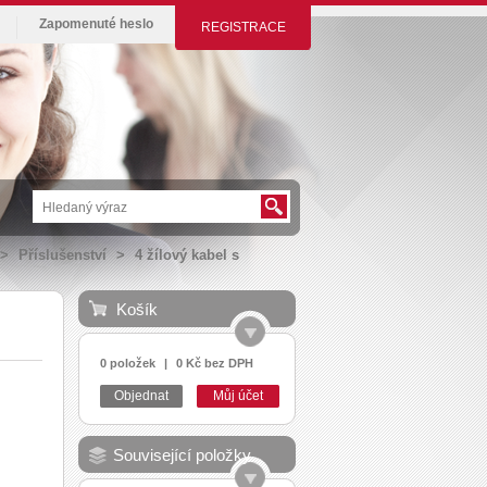
Zapomenuté heslo
REGISTRACE
>
Příslušenství
>
4 žílový kabel s
Košík
0 položek
|
0 Kč bez DPH
Objednat
Můj účet
Související položky