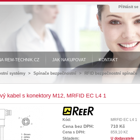
Přihlásit se
A REM-TECHNIK.CZ
JAK NAKUPOVAT
KONTAKT
stní systémy
>
Spínače bezpečnostní
>
RFID bezpečnostní spínače
ový kabel s konektory M12, MRFID EC L4 1
Kód:
MRFID EC L4 1
Cena bez DPH:
710 Kč
Cena s DPH:
859,10 Kč
Skladem:
U dodavatele