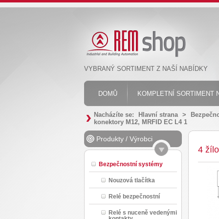
VYBRANÝ SORTIMENT Z NAŠÍ NABÍDKY
DOMŮ
KOMPLETNÍ SORTIMENT N
Nacházíte se:
Hlavní strana
>
Bezpečno
konektory M12, MRFID EC L4 1
Produkty
/
Výrobci
4 žíl
Bezpečnostní systémy
Nouzová tlačítka
Relé bezpečnostní
Relé s nuceně vedenými
kontakty