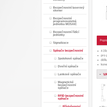
Bezpečnostní laserový
skener
Bezpečnostní
programovatelná
jednotka MOSAIC
Bezpečnostní řídící
jednotky
Popi
Signalizace
Spínače bezpečnostní
4 ží
pro 
3polohové spínače
délk
kone
Dveřní spínače
-
V
Lankové spínače
Magnetické
bezpečnostní
spínače
RFID bezpečnostní
spínače
Příslušenství