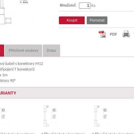
Množství:
Ks
Koupit
Porovnat
PDF
s
Přiložené soubory
Dotaz
lový kabel s konektory M12
připojení T konektorů
a 1m
ktory 90°
ARIANTY