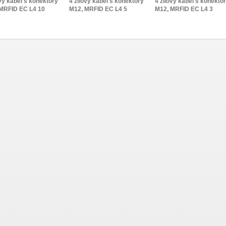
ový kabel s konektory
4 žílový kabel s konektory
4 žílový kabel s konekto
MRFID EC L4 10
M12, MRFID EC L4 5
M12, MRFID EC L4 3