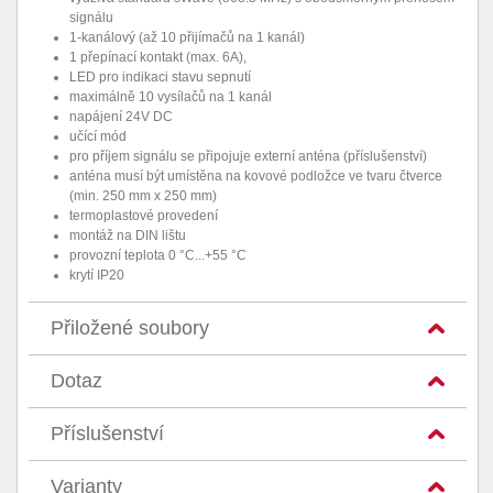
signálu
1-kanálový (až 10 přijímačů na 1 kanál)
1 přepínací kontakt (max. 6A),
LED pro indikaci stavu sepnutí
maximálně 10 vysílačů na 1 kanál
napájení 24V DC
učící mód
pro příjem signálu se připojuje externí anténa (příslušenství)
anténa musí být umístěna na kovové podložce ve tvaru čtverce
(min. 250 mm x 250 mm)
termoplastové provedení
montáž na DIN lištu
provozní teplota 0 °C...+55 °C
krytí IP20
Přiložené soubory
Dotaz
Příslušenství
Varianty