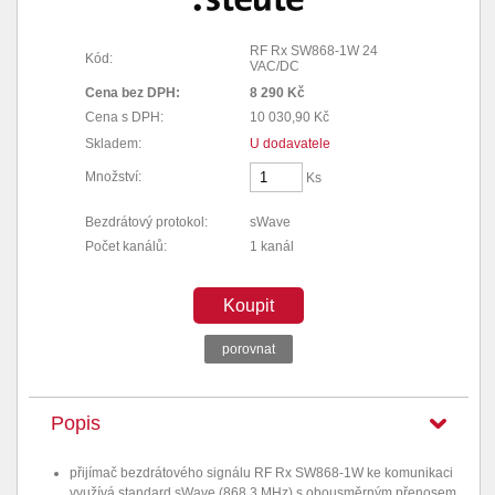
RF Rx SW868-1W 24
Kód:
VAC/DC
Cena bez DPH:
8 290 Kč
Cena s DPH:
10 030,90 Kč
Skladem:
U dodavatele
Množství:
Ks
Bezdrátový protokol:
sWave
Počet kanálů:
1 kanál
Koupit
porovnat
Popis
přijímač bezdrátového signálu RF Rx SW868-1W ke komunikaci
využívá standard sWave (868.3 MHz) s obousměrným přenosem