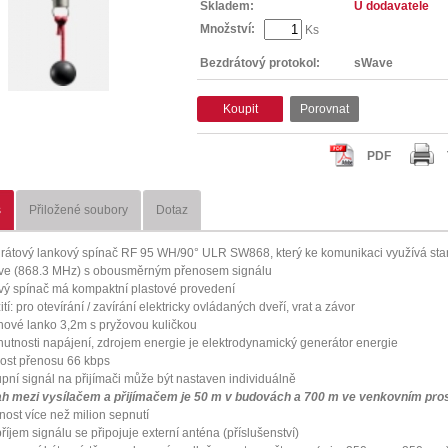
Skladem:
U dodavatele
Množství:
Ks
Bezdrátový protokol:
sWave
Koupit
Porovnat
PDF
s
Přiložené soubory
Dotaz
rátový lankový spínač RF 95 WH/90° ULR SW868, který ke komunikaci využívá st
e (868.3 MHz) s obousměrným přenosem signálu
vý spínač má kompaktní plastové provedení
tí: pro otevírání / zavírání elektricky ovládaných dveří, vrat a závor
nové lanko 3,2m s pryžovou kuličkou
nutnosti napájení, zdrojem energie je elektrodynamický generátor energie
lost přenosu 66 kbps
upní signál na přijímači může být nastaven individuálně
h mezi vysílačem a přijímačem je 50 m v budovách a 700 m ve venkovním pros
tnost více než milion sepnutí
příjem signálu se připojuje externí anténa (příslušenství)