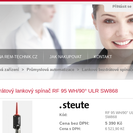
Přihlásit se
A REM-TECHNIK.CZ
JAK NAKUPOVAT
KONTAKT
á zařízení
>
Průmyslová automatizace
>
Lankové bezdrátové spínač
rátový lankový spínač RF 95 WH/90° ULR SW868
RF 95 WH/90° U
Kód:
SW868
Cena bez DPH:
5 390 Kč
Cena s DPH:
6 521,90 Kč