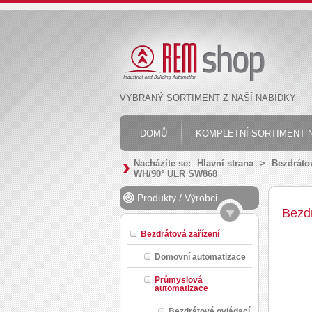
VYBRANÝ SORTIMENT Z NAŠÍ NABÍDKY
DOMŮ
KOMPLETNÍ SORTIMENT N
Nacházíte se:
Hlavní strana
>
Bezdrátov
WH/90° ULR SW868
Produkty
/
Výrobci
Bezd
Bezdrátová zařízení
Domovní automatizace
Průmyslová
automatizace
Bezdrátové ovládací