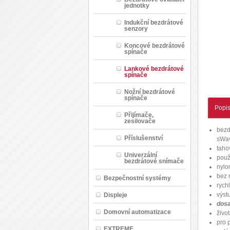
jednotky
Indukční bezdrátové
senzory
Koncové bezdrátové
spínače
Lankové bezdrátové
spínače
Nožní bezdrátové
spínače
Popi
Přijímače,
zesilovače
bezd
Příslušenství
sWav
taho
Univerzální
použi
bezdrátové snímače
nylo
bez 
Bezpečnostní systémy
rych
výst
Displeje
dosa
Domovní automatizace
živo
pro 
EXTREME