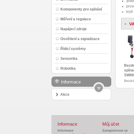
anté
prov
Komponenty pro spínání
krytí
Měření a regulace
-
V
Napájecí zdroje
Osvětlení a signalizace
Řídicí systémy
Senzorika
Bezdr
Robotika
spína
SW86
Bezdrá
Informace
Akce
Informace
Můj účet
Informace
Zaregistrovat se