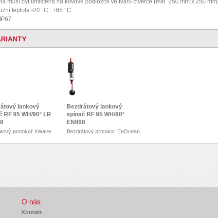
na musí být umístěna na kovové podložce ve tvaru čtverce (min. 250 mm x 250 mm
ozní teplota -20 °C...+65 °C
 IP67
ARIANTY
átový lankový
Bezdrátový lankový
č RF 95 WH/90° LR
spínač RF 95 WH/90°
8
EN868
tový protokol: sWave
Bezdrátový protokol: EnOcean
O nás
Kontakt