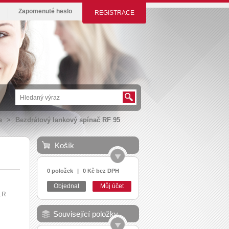
Zapomenuté heslo
REGISTRACE
e
>
Bezdrátový lankový spínač RF 95
Košík
0 položek
|
0 Kč bez DPH
Objednat
Můj účet
LR
Související položky