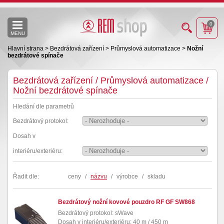
0
MENU
Hlavní strana
>
Bezdrátová zařízení
>
Průmyslová automatizace
>
Nožní
bezdrátové spínače
Bezdrátová zařízení / Průmyslová automatizace /
Nožní bezdrátové spínače
Hledání dle parametrů
Bezdrátový protokol:
Dosah v
interiéru/exteriéru:
Řadit dle:
ceny
/
názvu
/
výrobce
/
skladu
Bezdrátový nožní kovové pouzdro RF GF SW868
Bezdrátový protokol: sWave
Dosah v interiéru/exteriéru: 40 m / 450 m