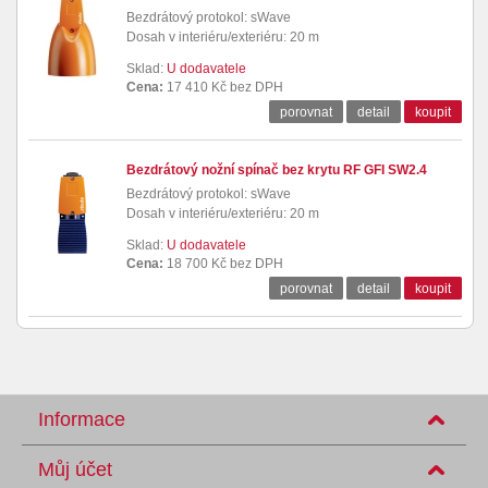
Bezdrátový protokol: sWave
Dosah v interiéru/exteriéru: 20 m
Sklad:
U dodavatele
Cena:
17 410 Kč bez DPH
porovnat
detail
koupit
Bezdrátový nožní spínač bez krytu RF GFI SW2.4
Bezdrátový protokol: sWave
Dosah v interiéru/exteriéru: 20 m
Sklad:
U dodavatele
Cena:
18 700 Kč bez DPH
porovnat
detail
koupit
Informace
Můj účet