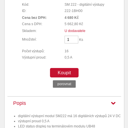
Kód:
SM 222 - digitální výstupy
ID:
222-1BH00
Cena bez DPH:
4 680 Kč
Cena s DPH:
5 662,80 Kč
Skladem:
U dodavatele
Množství:
Ks
Počet výstupů:
16
Výstupní proud:
0,5 A
Koupit
porovnat
Popis
digitální výstupní modul SM222 má 16 digitálních výstupů 24 V DC
výstupní proud 0,5 A
LED status displej na terminálovém modulu UB48