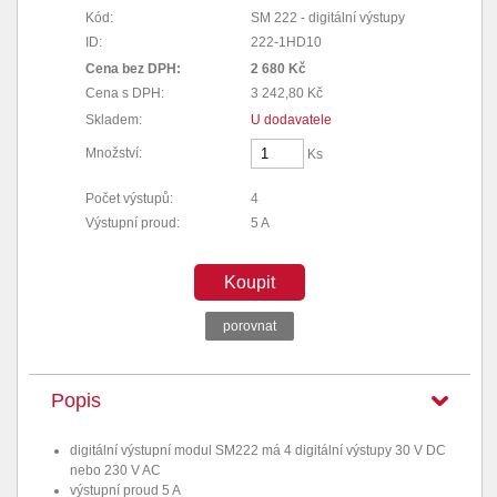
Kód:
SM 222 - digitální výstupy
ID:
222-1HD10
Cena bez DPH:
2 680 Kč
Cena s DPH:
3 242,80 Kč
Skladem:
U dodavatele
Množství:
Ks
Počet výstupů:
4
Výstupní proud:
5 A
Koupit
porovnat
Popis
digitální výstupní modul SM222 má 4 digitální výstupy 30 V DC
nebo 230 V AC
výstupní proud 5 A