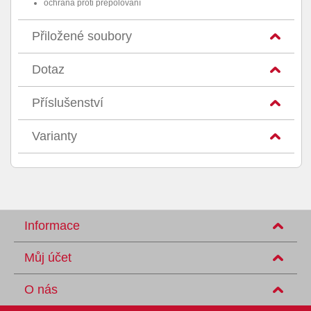
ochrana proti přepólování
Přiložené soubory
Dotaz
Příslušenství
Varianty
Informace
Můj účet
O nás