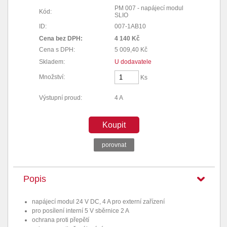
PM 007 - napájecí modul
Kód:
SLIO
ID:
007-1AB10
Cena bez DPH:
4 140 Kč
Cena s DPH:
5 009,40 Kč
Skladem:
U dodavatele
Množství:
Ks
Výstupní proud:
4 A
Koupit
porovnat
Popis
napájecí modul 24 V DC, 4 A pro externí zařízení
pro posílení interní 5 V sběrnice 2 A
ochrana proti přepětí