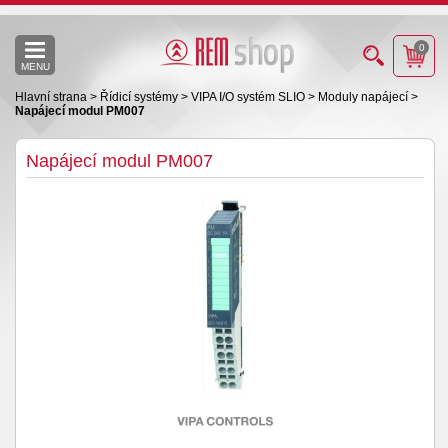
0
MENU
Hlavní strana
>
Řídicí systémy
>
VIPA I/O systém SLIO
>
Moduly napájecí
>
Napájecí modul PM007
Napájecí modul PM007