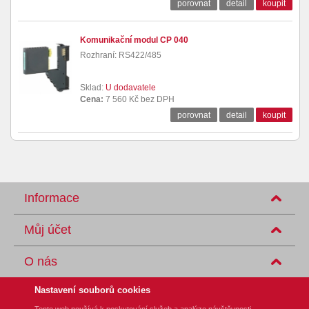
porovnat
detail
koupit
Komunikační modul CP 040
Rozhraní: RS422/485
Sklad:
U dodavatele
Cena:
7 560 Kč bez DPH
porovnat
detail
koupit
Informace
Můj účet
O nás
Nastavení souborů cookies