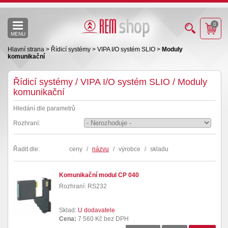
0
MENU
Hlavní strana
>
Řídicí systémy
>
VIPA I/O systém SLIO
>
Moduly
komunikační
Řídicí systémy / VIPA I/O systém SLIO / Moduly
komunikační
Hledání dle parametrů
Rozhraní:
Řadit dle:
ceny
/
názvu
/
výrobce
/
skladu
Komunikační modul CP 040
Rozhraní: RS232
Sklad:
U dodavatele
Cena:
7 560 Kč bez DPH