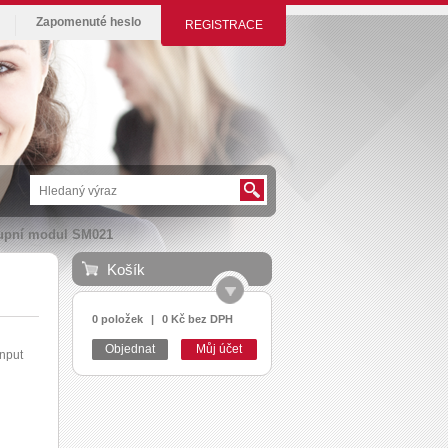
Zapomenuté heslo
REGISTRACE
stupní modul SM021
Košík
0 položek
|
0 Kč bez DPH
Objednat
Můj účet
input