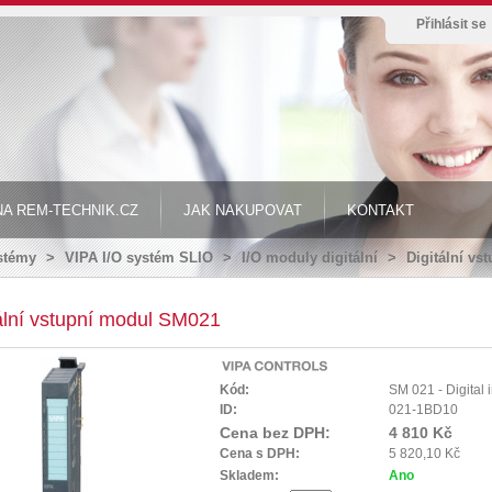
Přihlásit se
A REM-TECHNIK.CZ
JAK NAKUPOVAT
KONTAKT
ystémy
>
VIPA I/O systém SLIO
>
I/O moduly digitální
>
Digitální v
ální vstupní modul SM021
Kód:
SM 021 - Digital 
ID:
021-1BD10
Cena bez DPH:
4 810 Kč
Cena s DPH:
5 820,10 Kč
Skladem:
Ano