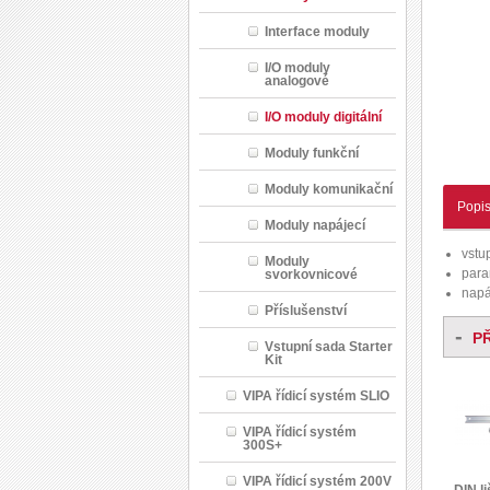
Interface moduly
I/O moduly
analogové
I/O moduly digitální
Moduly funkční
Moduly komunikační
Popi
Moduly napájecí
vstu
Moduly
param
svorkovnicové
napá
Příslušenství
-
P
Vstupní sada Starter
Kit
VIPA řídicí systém SLIO
VIPA řídicí systém
300S+
VIPA řídicí systém 200V