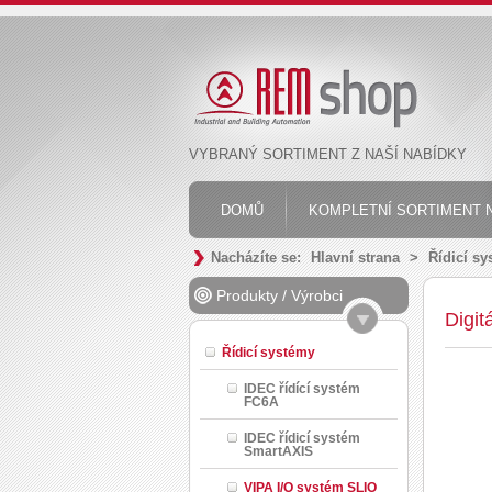
VYBRANÝ SORTIMENT Z NAŠÍ NABÍDKY
DOMŮ
KOMPLETNÍ SORTIMENT N
Nacházíte se:
Hlavní strana
>
Řídicí s
Produkty
/
Výrobci
Digit
Řídicí systémy
IDEC řídící systém
FC6A
IDEC řídicí systém
SmartAXIS
VIPA I/O systém SLIO