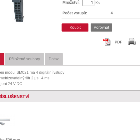
Množství:
Ks
Počet vstupů:
4
Koupit
Porovnat
PDF
s
Přiložené soubory
Dotaz
pní modul SM021 má 4 digitální vstupy
etrizovatelný filtr 2 μs...4 ms
jení 24 V DC
ŘÍSLUŠENSTVÍ