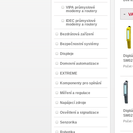
DIN l
VIPA průmyslové
modemy a routery
-
V
IDEC průmyslové
modemy a routery
Bezdrátová zařízení
Bezpečnostní systémy
Displeje
Digit
SM021
Domovní automatizace
Počet 
EXTREME
Komponenty pro spínání
Měření a regulace
Napájecí zdroje
Digit
Osvětlení a signalizace
SM02
Počet 
Senzorika
Robotika