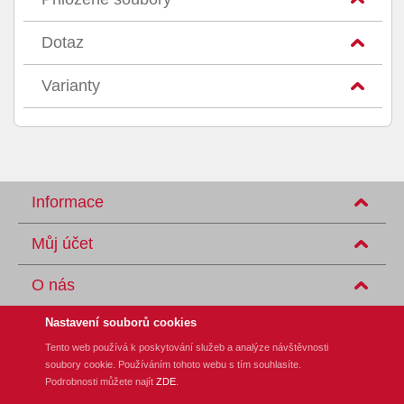
Dotaz
Varianty
Informace
Můj účet
O nás
Nastavení souborů cookies
Tento web používá k poskytování služeb a analýze návštěvnosti
soubory cookie. Používáním tohoto webu s tím souhlasíte.
REM-Technik s.r.o., Klíny 35, CZ-615 00 Brno
Podrobnosti můžete najít
ZDE
.
Tel.: +420 548 140 000