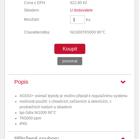
Cena s DPH:
822,80 Kč
Skladem:
U dodavatele
Množství:
Ks
Charakteristika:
Ni1000TK5000 90°C
Koupit
porovnat
Popis
AGS54+ snímač teploty je možno připojit k regulačnímu systému
možnosti použití: v chladících zařízeních a sklenících, v
produkčních halách a skladech
typ čidla Ni1000 90°C
TK5000 ppm
IP65
Přiložené soubory