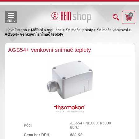
0
MENU
Hlavní strana
>
Měření a regulace
>
Snímače teploty
>
Snímače venkovní
>
AGS54+ venkovní snímač teploty
AGS54+ venkovní snímač teploty
AGS54+ Ni1000TK5000
Kód:
90°C
Cena bez DPH:
680 Kč