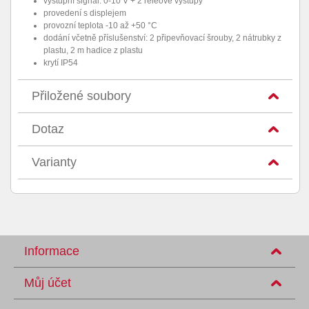
výstupní signál: 0-10 V + 2 reléové výstupy
provedení s displejem
provozní teplota -10 až +50 °C
dodání včetně příslušenství: 2 připevňovací šrouby, 2 nátrubky z
plastu, 2 m hadice z plastu
krytí IP54
Přiložené soubory
Dotaz
Varianty
Informace
Můj účet