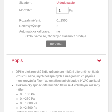
Skladem:
U dodavatele
Množství:
Ks
Rozsah měření:
0...2500
Reléový výstup:
2
Automatická kalibrace:
ne
Omlouváme se, zboží bylo staženo z prodeje.
porovnat
Popis
DPI je elektronické čidlo určené pro hlídání diferenčních tlaků
vzduchu nebo jiných nezápalných a neagresivních plynů a
monitorování a řízení automatizovaných budov, HVAC aplikací
elektronický spínač diferenčního tlaku se 4 volitelnými rozsahy
měření
0..+100 Pa
0..+250 Pa
0..+1 000 Pa
0..+2 500 Pa