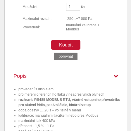
Množství:
Ks
Maximální rozsah:
-250...+7 000 Pa
manuální kalibrace +
Provedení:
Modbus
Koupit
porovnat
Popis
provedení s displejem
pro měření diferenčního tlaku v neagresivních plynech
rozhraní: RS485 MODBUS RTU, včetně vstupního převodníku
pro aktivní čidlo, pasivní čidlo, binární vstup
doba odezvy 1...20 s – volitelné v menu
kalibrace: manuálním tlačítkem nebo přes Modbus
maximální tlak 400 kPa
přesnost ±1,5 % +1 Pa