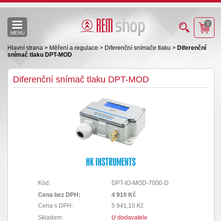
0
MENU
Hlavní strana
>
Měření a regulace
>
Diferenční snímače tlaku
>
Diferenční
snímač tlaku DPT-MOD
Diferenční snímač tlaku DPT-MOD
Kód:
DPT-IO-MOD-7000-D
Cena bez DPH:
4 910 Kč
Cena s DPH:
5 941,10 Kč
Skladem:
U dodavatele