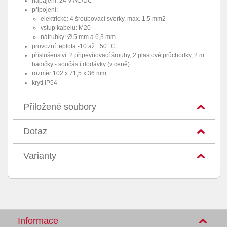
napájení: 24 V AC/DC
připojení:
elektrické: 4 šroubovací svorky, max. 1,5 mm2
vstup kabelu: M20
nátrubky: Ø 5 mm a 6,3 mm
provozní teplota -10 až +50 °C
příslušenství: 2 připevňovací šrouby, 2 plastové průchodky, 2 m
hadičky - součástí dodávky (v ceně)
rozměr 102 x 71,5 x 36 mm
krytí IP54
Přiložené soubory
Dotaz
Varianty
Informace