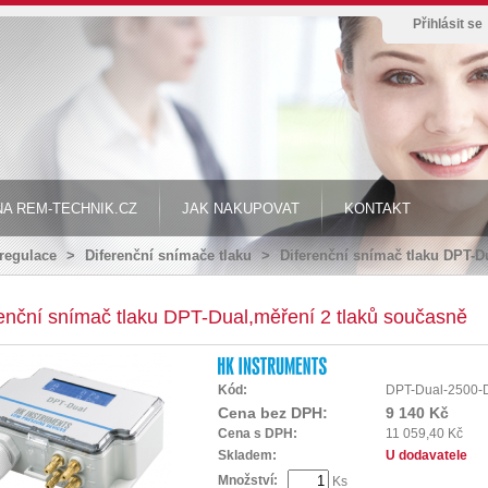
Přihlásit se
A REM-TECHNIK.CZ
JAK NAKUPOVAT
KONTAKT
 regulace
>
Diferenční snímače tlaku
>
Diferenční snímač tlaku DPT-D
enční snímač tlaku DPT-Dual,měření 2 tlaků současně
Kód:
DPT-Dual-2500-
Cena bez DPH:
9 140 Kč
Cena s DPH:
11 059,40 Kč
Skladem:
U dodavatele
Množství:
Ks