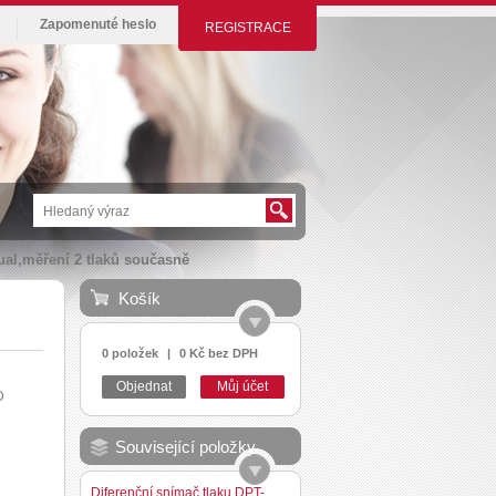
Zapomenuté heslo
REGISTRACE
ual,měření 2 tlaků současně
Košík
0 položek
|
0 Kč bez DPH
Objednat
Můj účet
D
Související položky
Diferenční snímač tlaku DPT-