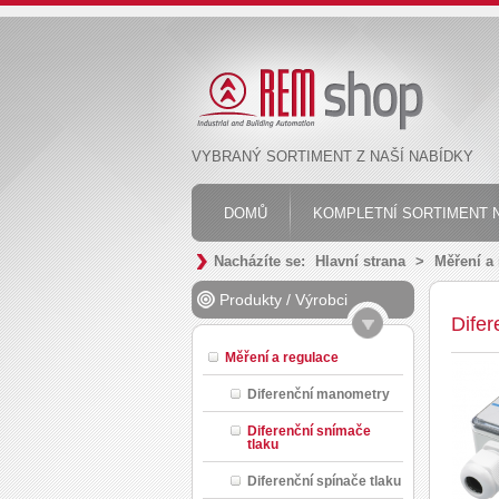
VYBRANÝ SORTIMENT Z NAŠÍ NABÍDKY
DOMŮ
KOMPLETNÍ SORTIMENT N
Nacházíte se:
Hlavní strana
>
Měření a
Produkty
/
Výrobci
Difer
Měření a regulace
Diferenční manometry
Diferenční snímače
tlaku
Diferenční spínače tlaku