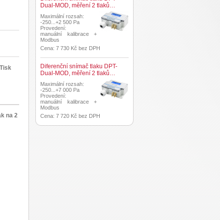
Dual-MOD, měření 2 tlaků…
Maximální rozsah:
-250...+2 500 Pa
Provedení:
manuální kalibrace +
Modbus
Cena: 7 730 Kč bez DPH
Diferenční snímač tlaku DPT-
Tisk
Dual-MOD, měření 2 tlaků…
Maximální rozsah:
-250...+7 000 Pa
Provedení:
manuální kalibrace +
Modbus
ak na 2
Cena: 7 720 Kč bez DPH