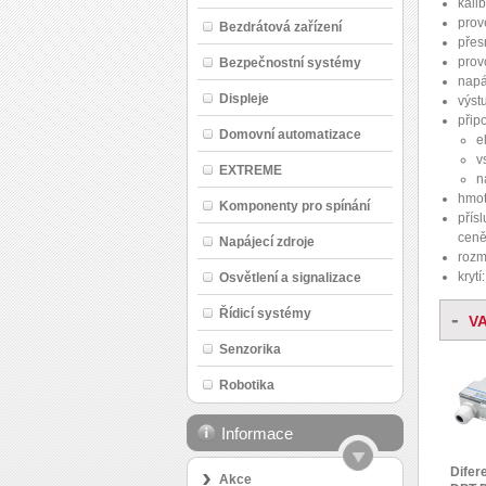
kali
prov
Bezdrátová zařízení
přes
prov
Bezpečnostní systémy
napá
Displeje
výst
připo
Domovní automatizace
e
v
EXTREME
n
hmot
Komponenty pro spínání
přís
ceně
Napájecí zdroje
rozm
krytí
Osvětlení a signalizace
Řídicí systémy
-
V
Senzorika
Robotika
Informace
Difer
Akce