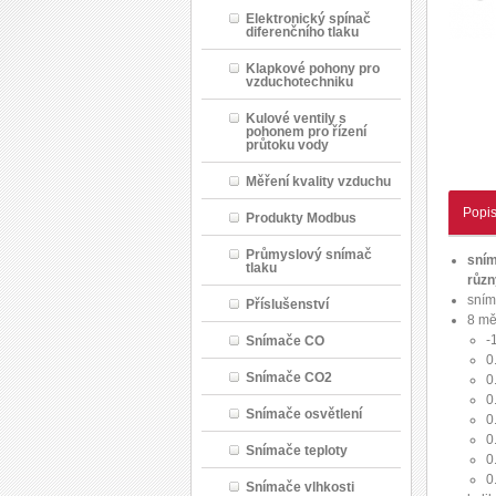
Elektronický spínač
diferenčního tlaku
Klapkové pohony pro
vzduchotechniku
Kulové ventily s
pohonem pro řízení
průtoku vody
Měření kvality vzduchu
Popi
Produkty Modbus
Průmyslový snímač
sním
tlaku
různ
sním
Příslušenství
8 mě
-
Snímače CO
0
Snímače CO2
0
0
Snímače osvětlení
0
0
Snímače teploty
0
0
Snímače vlhkosti