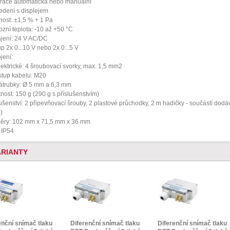
brace automatická nebo manuální
edení s displejem
nost: ±1,5 % + 1 Pa
ozní teplota: -10 až +50 °C
jení: 24 V AC/DC
up 2x 0...10 V nebo 2x 0...5 V
jení:
lektrické: 4 šroubovací svorky, max. 1,5 mm2
stup kabelu: M20
átrubky: Ø 5 mm a 6,3 mm
nost: 150 g (290 g s příslušenstvím)
lušenství: 2 připevňovací šrouby, 2 plastové průchodky, 2 m hadičky - součástí dodá
)
ěry: 102 mm x 71,5 mm x 36 mm
: IP54
ARIANTY
enční snímač tlaku
Diferenční snímač tlaku
Diferenční snímač tlaku