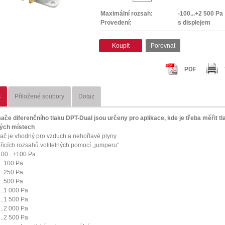
Maximální rozsah:
-100...+2 500 Pa
Provedení:
s displejem
Koupit
Porovnat
PDF
s
Přiložené soubory
Dotaz
ače diferenčního tlaku DPT-Dual jsou určeny pro aplikace, kde je třeba měřit tl
ých místech
ač je vhodný pro vzduch a nehořlavé plyny
řicích rozsahů volitelných pomocí „jumperu“
100...+100 Pa
...100 Pa
...250 Pa
...500 Pa
...1 000 Pa
...1 500 Pa
...2 000 Pa
...2 500 Pa