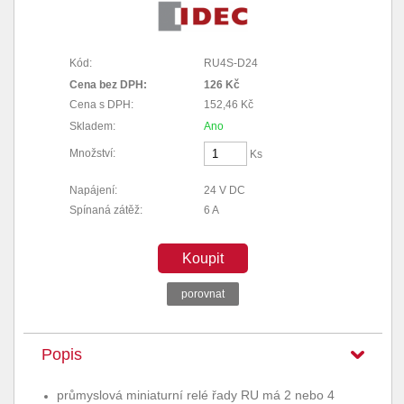
Kód:
RU4S-D24
Cena bez DPH:
126 Kč
Cena s DPH:
152,46 Kč
Skladem:
Ano
Množství:
Ks
Napájení:
24 V DC
Spínaná zátěž:
6 A
Koupit
porovnat
Popis
průmyslová miniaturní relé řady RU má 2 nebo 4