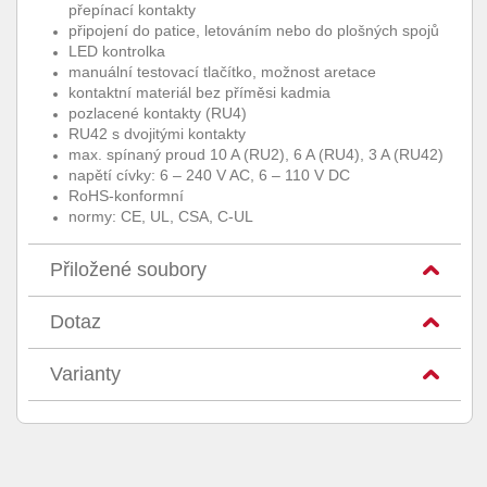
přepínací kontakty
připojení do patice, letováním nebo do plošných spojů
LED kontrolka
manuální testovací tlačítko, možnost aretace
kontaktní materiál bez příměsi kadmia
pozlacené kontakty (RU4)
RU42 s dvojitými kontakty
max. spínaný proud 10 A (RU2), 6 A (RU4), 3 A (RU42)
napětí cívky: 6 – 240 V AC, 6 – 110 V DC
RoHS-konformní
normy: CE, UL, CSA, C-UL
Přiložené soubory
Dotaz
Varianty