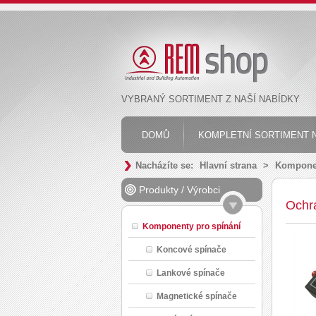
VYBRANÝ SORTIMENT Z NAŠÍ NABÍDKY
DOMŮ
KOMPLETNÍ SORTIMENT N
Nacházíte se:
Hlavní strana
>
Komponen
Produkty
/
Výrobci
Ochr
Komponenty pro spínání
Koncové spínače
Lankové spínače
Magnetické spínače