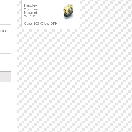
Kontakty:
2 přepínací
Napájení:
24 V DC
Cena: 103 Kč bez DPH
Tisk