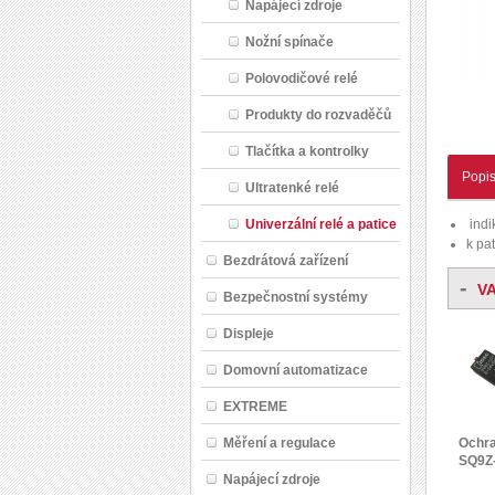
Napájecí zdroje
Nožní spínače
Polovodičové relé
Produkty do rozvaděčů
Tlačítka a kontrolky
Popi
Ultratenké relé
indi
Univerzální relé a patice
k pa
Bezdrátová zařízení
-
V
Bezpečnostní systémy
Displeje
Domovní automatizace
EXTREME
Měření a regulace
Ochr
SQ9Z
Napájecí zdroje