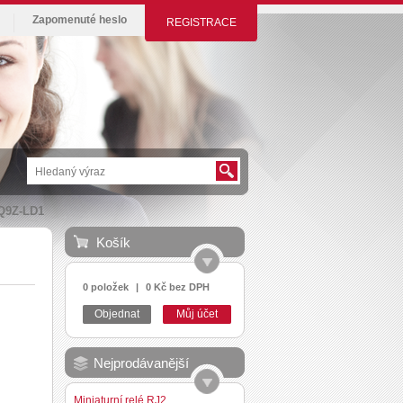
Zapomenuté heslo
REGISTRACE
Q9Z-LD1
Košík
0 položek
|
0 Kč bez DPH
Objednat
Můj účet
Nejprodávanější
Miniaturní relé RJ2