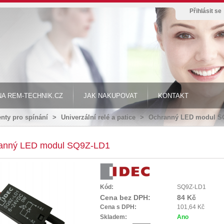
Přihlásit se
A REM-TECHNIK.CZ
JAK NAKUPOVAT
KONTAKT
ty pro spínání
>
Univerzální relé a patice
>
Ochranný LED modul S
anný LED modul SQ9Z-LD1
Kód:
SQ9Z-LD1
Cena bez DPH:
84 Kč
Cena s DPH:
101,64 Kč
Skladem:
Ano