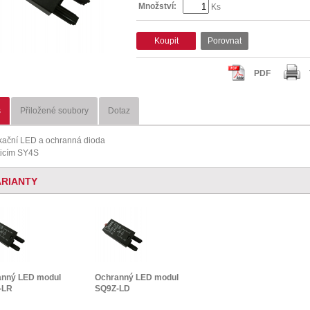
Množství:
Ks
Koupit
Porovnat
PDF
s
Přiložené soubory
Dotaz
kační LED a ochranná dioda
ticím SY4S
ARIANTY
anný LED modul
Ochranný LED modul
-LR
SQ9Z-LD