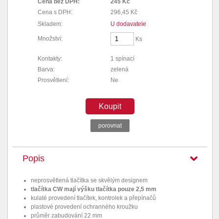
Cena bez DPH:
245 Kč
Cena s DPH:
296,45 Kč
Skladem:
U dodavatele
Množství:
Ks
Kontakty:
1 spínací
Barva:
zelená
Prosvětlení:
Ne
Koupit
porovnat
Popis
neprosvětlená tlačítka se skvělým designem
tlačítka CW mají výšku tlačítka pouze 2,5 mm
kulaté provedení tlačítek, kontrolek a přepínačů
plastové provedení ochranného kroužku
průměr zabudování 22 mm