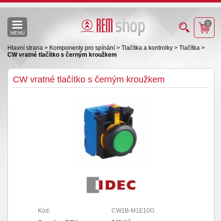
0
MENU
Hlavní strana
>
Komponenty pro spínání
>
Tlačítka a kontrolky
>
Tlačítka
>
CW vratné tlačítko s černým kroužkem
CW vratné tlačítko s černým kroužkem
Kód:
CW1B-M1E10G