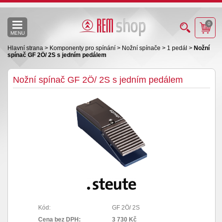
0
MENU
Hlavní strana
>
Komponenty pro spínání
>
Nožní spínače
>
1 pedál
>
Nožní
spínač GF 2Ö/ 2S s jedním pedálem
Nožní spínač GF 2Ö/ 2S s jedním pedálem
Kód:
GF 2Ö/ 2S
Cena bez DPH:
3 730 Kč