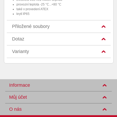
provozní teplota -25 °C...+80 °C
také v provedení ATEX
krytí IP65
Přiložené soubory
Dotaz
Varianty
Informace
Můj účet
O nás