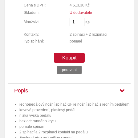
Cena s DPH:
4 513,30 Kč
Skladem:
U dodavatele
Množství:
Ks
Kontakty:
2 spínací + 2 rozpínací
Typ spínání:
pomalé
Koupit
porovnat
Popis
jednopedálový nožní spínač GF je nožní spínač s jedním pedálem
kovové provedení, plastový pedál
nízká výška pedálu
bez ochranného krytu
pomalé spínání
2 spínací a 2 rozpínací kontakt na pedálu
životnost více než milion sepnutí