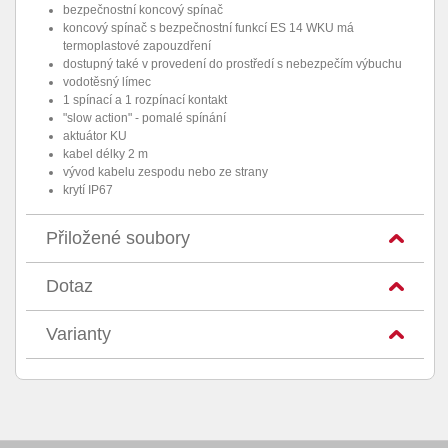
bezpečnostní koncový spínač
koncový spínač s bezpečnostní funkcí ES 14 WKU má
termoplastové zapouzdření
dostupný také v provedení do prostředí s nebezpečím výbuchu
vodotěsný límec
1 spínací a 1 rozpínací kontakt
"slow action" - pomalé spínání
aktuátor KU
kabel délky 2 m
vývod kabelu zespodu nebo ze strany
krytí IP67
Přiložené soubory
Dotaz
Varianty