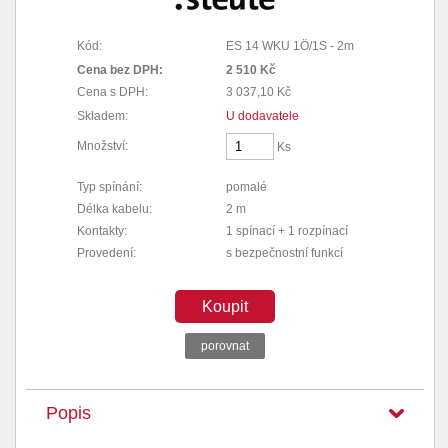
Kód:
ES 14 WKU 1Ö/1S - 2m
Cena bez DPH:
2 510 Kč
Cena s DPH:
3 037,10 Kč
Skladem:
U dodavatele
Množství:
Ks
Typ spínání:
pomalé
Délka kabelu:
2 m
Kontakty:
1 spínací + 1 rozpínací
Provedení:
s bezpečnostní funkcí
Koupit
porovnat
Popis