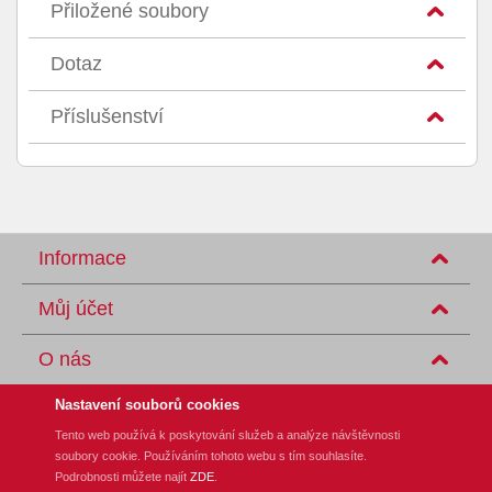
Přiložené soubory
Dotaz
Příslušenství
Informace
Můj účet
O nás
Nastavení souborů cookies
Tento web používá k poskytování služeb a analýze návštěvnosti
soubory cookie. Používáním tohoto webu s tím souhlasíte.
REM-Technik s.r.o., Klíny 35, CZ-615 00 Brno
Podrobnosti můžete najít
ZDE
.