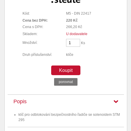
Kód:
M5 - DIN 22417
Cena bez DPH:
220 Kč
Cena s DPH:
266,20 Kč
Skladem:
U dodavatele
Množství:
Ks
Druh příslušenství:
klíče
Koupit
porovnat
Popis
klíč pro odblokování bezpečnostního řadiče se solenoidem STM
295