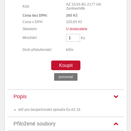
AZ 15/16-B1-2177 mit
Kód:
Zentrierhilfe
Cena bez DPH:
265 Kč
Cena s DPH:
320,65 Kč
Skladem:
U dodavatele
Množství:
Ks
Druh příslušenství:
klíče
Koupit
porovnat
Popis
klíč pro bezpečnostní spínače Ex AZ 16
Přiložené soubory