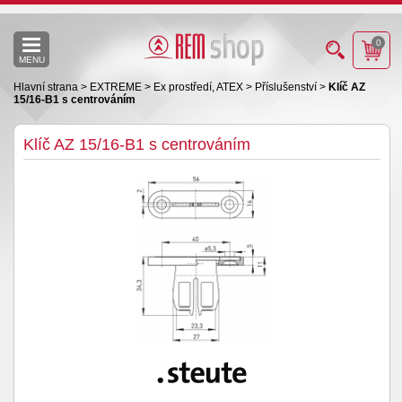
0
MENU
Hlavní strana
>
EXTREME
>
Ex prostředí, ATEX
>
Příslušenství
>
Klíč AZ
15/16-B1 s centrováním
Klíč AZ 15/16-B1 s centrováním