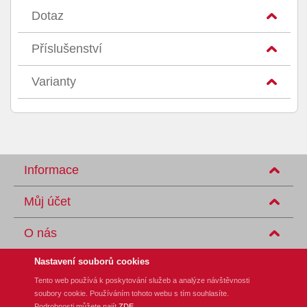
Dotaz
Příslušenství
Varianty
Informace
Můj účet
O nás
Nastavení souborů cookies
Tento web používá k poskytování služeb a analýze návštěvnosti
soubory cookie. Používáním tohoto webu s tím souhlasíte.
REM-Technik s.r.o., Klíny 35, CZ-615 00 Brno
Podrobnosti můžete najít
ZDE
.