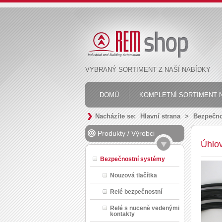
VYBRANÝ SORTIMENT Z NAŠÍ NABÍDKY
DOMŮ
KOMPLETNÍ SORTIMENT N
Nacházíte se:
Hlavní strana
>
Bezpečno
Produkty
/
Výrobci
Úhlov
Bezpečnostní systémy
Nouzová tlačítka
Relé bezpečnostní
Relé s nuceně vedenými
kontakty