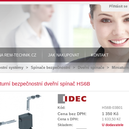
Přihlásit se
A REM-TECHNIK.CZ
JAK NAKUPOVAT
KONTAKT
stní systémy
>
Spínače bezpečnostní
>
Dveřní spínače
>
Miniaturn
turní bezpečnostní dveřní spínač HS6B
Kód:
HS6B-03B01
Cena bez DPH:
1 350 Kč
Cena s DPH:
1 633,50 Kč
Skladem:
U dodavatele