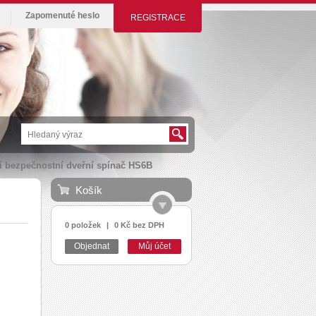
Zapomenuté heslo
REGISTRACE
í bezpečnostní dveřní spínač HS6B
Košík
0 položek
|
0 Kč bez DPH
Objednat
Můj účet