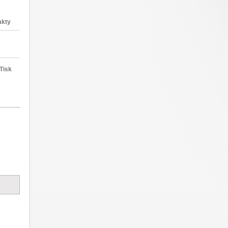
akty
Tisk