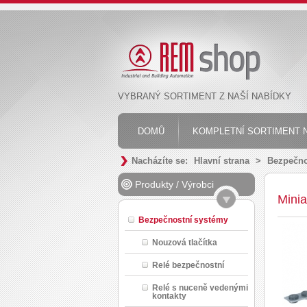
VYBRANÝ SORTIMENT Z NAŠÍ NABÍDKY
DOMŮ
KOMPLETNÍ SORTIMENT N
Nacházíte se:
Hlavní strana
>
Bezpečno
Produkty
/
Výrobci
Minia
Bezpečnostní systémy
Nouzová tlačítka
Relé bezpečnostní
Relé s nuceně vedenými
kontakty