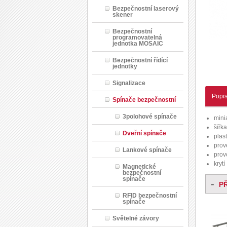
Bezpečnostní laserový
skener
Bezpečnostní
programovatelná
jednotka MOSAIC
Bezpečnostní řídící
jednotky
Signalizace
Popi
Spínače bezpečnostní
3polohové spínače
mini
šířk
Dveřní spínače
plas
prov
Lankové spínače
prov
krytí
Magnetické
bezpečnostní
spínače
-
P
RFID bezpečnostní
spínače
Světelné závory