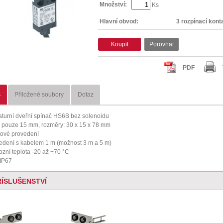
Množství:
Ks
Hlavní obvod:
3 rozpínací kont
Koupit
Porovnat
PDF
s
Přiložené soubory
Dotaz
aturní dveřní spínač HS6B bez solenoidu
a pouze 15 mm, rozměry: 30 x 15 x 78 mm
tové provedení
edení s kabelem 1 m (možnost 3 m a 5 m)
ozní teplota -20 až +70 °C
 IP67
ŘÍSLUŠENSTVÍ