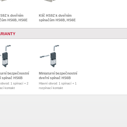
HS9Z k dveřním
Klíč HS9Z k dveřním
ačům HS6B, HS6E
spínačům HS6B, HS6E
ARIANTY
turní bezpečnostní
Miniaturní bezpečnostní
í spínač HS6B
dveřní spínač HS6B
 obvod: 1 spínací + 2
Hlavní obvod: 1 spínací + 1
ací kontakt
rozpínací kontakt