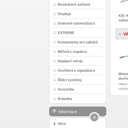
Bezdrátová zařízení
Displeje
Klíč 
spín
Domovní automatizace
-
EXTREME
V
Komponenty pro spínání
Měření a regulace
Napájecí zdroje
Osvětlení a signalizace
Minia
dveřn
Řídicí systémy
Hlavní
rozpín
Senzorika
Robotika
Informace
Akce