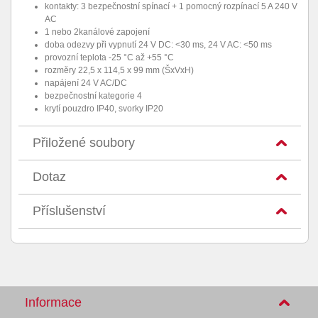
kontakty: 3 bezpečnostní spínací + 1 pomocný rozpínací 5 A 240 V
AC
1 nebo 2kanálové zapojení
doba odezvy při vypnutí 24 V DC: <30 ms, 24 V AC: <50 ms
provozní teplota -25 °C až +55 °C
rozměry 22,5 x 114,5 x 99 mm (ŠxVxH)
napájení 24 V AC/DC
bezpečnostní kategorie 4
krytí pouzdro IP40, svorky IP20
Přiložené soubory
Dotaz
Příslušenství
Informace