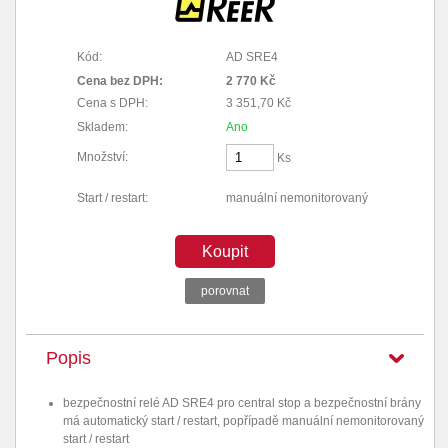
Kód:
AD SRE4
Cena bez DPH:
2 770 Kč
Cena s DPH:
3 351,70 Kč
Skladem:
Ano
Množství:
Ks
Start / restart:
manuální nemonitorovaný
Koupit
porovnat
Popis
bezpečnostní relé AD SRE4 pro central stop a bezpečnostní brány
má automatický start / restart, popřípadě manuální nemonitorovaný
start / restart